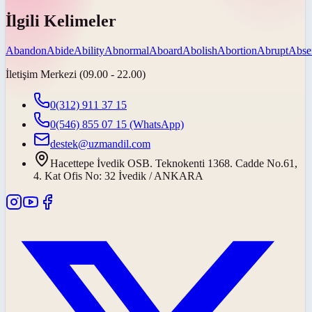
İlgili Kelimeler
Abandon
Abide
Ability
Abnormal
Aboard
Abolish
Abortion
Abrupt
Abse
İletişim Merkezi (09.00 - 22.00)
0(312) 911 37 15
0(546) 855 07 15
(WhatsApp)
destek@uzmandil.com
Hacettepe İvedik OSB. Teknokenti 1368. Cadde No.61,
4. Kat Ofis No: 32 İvedik / ANKARA