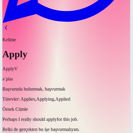
Kelime
Apply
Apply
V
əˈplaɪ
Başvuruda bulunmak, başvurmak
Türevler:
Applies,Applying,Applied
Örnek Cümle
Perhaps I really should
apply
for this job.
Belki de gerçekten bu işe
başvurmalıyım
.