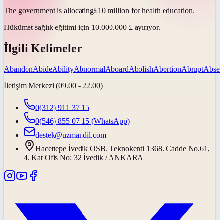
The government is
allocating
£10 million for health education.
Hükümet sağlık eğitimi için 10.000.000 £
ayırıyor
.
İlgili Kelimeler
Abandon
Abide
Ability
Abnormal
Aboard
Abolish
Abortion
Abrupt
Abse
İletişim Merkezi (09.00 - 22.00)
0(312) 911 37 15
0(546) 855 07 15
(WhatsApp)
destek@uzmandil.com
Hacettepe İvedik OSB. Teknokenti 1368. Cadde No.61,
4. Kat Ofis No: 32 İvedik / ANKARA