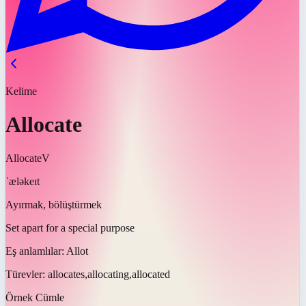
Kelime
Allocate
Allocate
V
ˈæləkeɪt
Ayırmak, bölüştürmek
Set apart for a special purpose
Eş anlamlılar:
Allot
Türevler:
allocates,allocating,allocated
Örnek Cümle