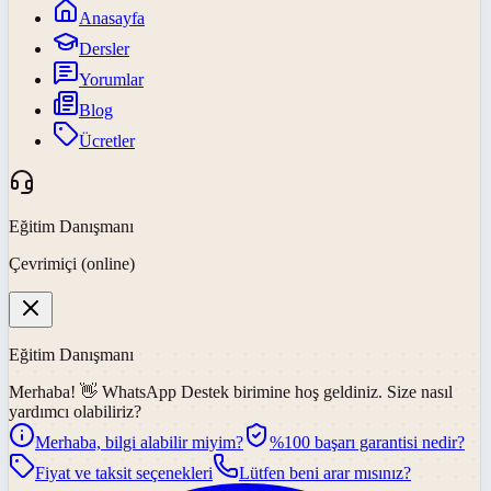
Anasayfa
Dersler
Yorumlar
Blog
Ücretler
Eğitim Danışmanı
Çevrimiçi (online)
Eğitim Danışmanı
Merhaba! 👋
WhatsApp Destek
birimine hoş geldiniz. Size nasıl
yardımcı olabiliriz?
Merhaba, bilgi alabilir miyim?
%100 başarı garantisi nedir?
Fiyat ve taksit seçenekleri
Lütfen beni arar mısınız?