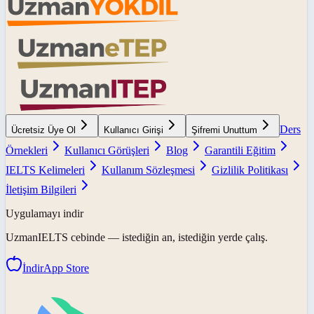
Ders
Ücretsiz Üye Ol
Kullanıcı Girişi
Şifremi Unuttum
Örnekleri
Kullanıcı Görüşleri
Blog
Garantili Eğitim
IELTS Kelimeleri
Kullanım Sözleşmesi
Gizlilik Politikası
İletişim Bilgileri
Uygulamayı indir
UzmanIELTS
cebinde — istediğin an, istediğin yerde çalış.
İndir
App Store