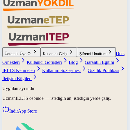
Ders
Ücretsiz Üye Ol
Kullanıcı Girişi
Şifremi Unuttum
Örnekleri
Kullanıcı Görüşleri
Blog
Garantili Eğitim
IELTS Kelimeleri
Kullanım Sözleşmesi
Gizlilik Politikası
İletişim Bilgileri
Uygulamayı indir
UzmanIELTS
cebinde — istediğin an, istediğin yerde çalış.
İndir
App Store