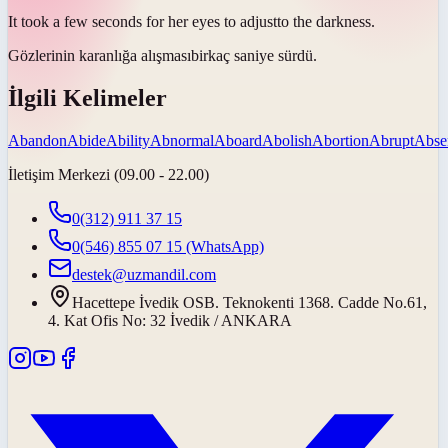
It took a few seconds for her eyes to
adjust
to the darkness.
Gözlerinin karanlığa
alışması
birkaç saniye sürdü.
İlgili Kelimeler
Abandon
Abide
Ability
Abnormal
Aboard
Abolish
Abortion
Abrupt
Abse
İletişim Merkezi (09.00 - 22.00)
0(312) 911 37 15
0(546) 855 07 15
(WhatsApp)
destek@uzmandil.com
Hacettepe İvedik OSB. Teknokenti 1368. Cadde No.61,
4. Kat Ofis No: 32 İvedik / ANKARA