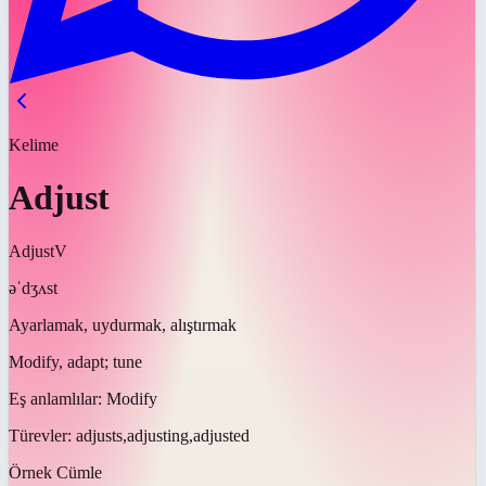
Kelime
Adjust
Adjust
V
əˈdʒʌst
Ayarlamak, uydurmak, alıştırmak
Modify, adapt; tune
Eş anlamlılar:
Modify
Türevler:
adjusts,adjusting,adjusted
Örnek Cümle