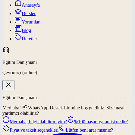
Anasayfa
Dersler
Yorumlar
Blog
Ücretler
Eğitim Danışmanı
Çevrimiçi (online)
Eğitim Danışmanı
Merhaba! 👋
WhatsApp Destek
birimine hoş geldiniz. Size nasıl
yardımcı olabiliriz?
Merhaba, bilgi alabilir miyim?
%100 başarı garantisi nedir?
Fiyat ve taksit seçenekleri
Lütfen beni arar mısınız?