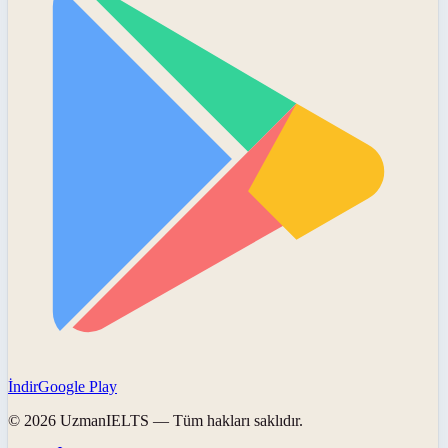
İndir
Google Play
©
2026
UzmanIELTS
— Tüm hakları saklıdır.