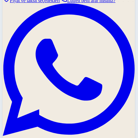
Fiyat ve taksit seçenekleri
Lütfen beni arar mısınız?