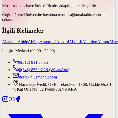
Most students have little difficulty
adapting
to college life.
Çoğu öğrenci üniversite hayatına
uyum sağlamakta
biraz zorluk
çeker.
İlgili Kelimeler
Abandon
Abide
Ability
Abnormal
Aboard
Abolish
Abortion
Abrupt
Abse
İletişim Merkezi (09.00 - 22.00)
0(312) 911 37 15
0(546) 855 07 15
(WhatsApp)
destek@uzmandil.com
Hacettepe İvedik OSB. Teknokenti 1368. Cadde No.61,
4. Kat Ofis No: 32 İvedik / ANKARA