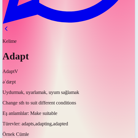
Kelime
Adapt
Adapt
V
əˈdæpt
Uydurmak, uyarlamak, uyum sağlamak
Change sth to suit different conditions
Eş anlamlılar:
Make suitable
Türevler:
adapts,adapting,adapted
Örnek Cümle