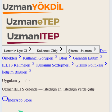
Ders
Ücretsiz Üye Ol
Kullanıcı Girişi
Şifremi Unuttum
Örnekleri
Kullanıcı Görüşleri
Blog
Garantili Eğitim
IELTS Kelimeleri
Kullanım Sözleşmesi
Gizlilik Politikası
İletişim Bilgileri
Uygulamayı indir
UzmanIELTS
cebinde — istediğin an, istediğin yerde çalış.
İndir
App Store