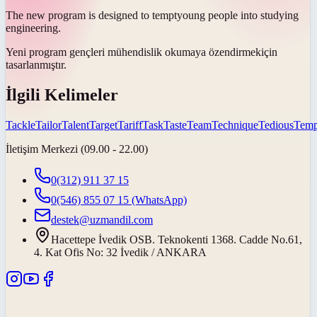
The new program is designed to
tempt
young people into studying
engineering.
Yeni program gençleri mühendislik okumaya
özendirmek
için
tasarlanmıştır.
İlgili Kelimeler
Tackle
Tailor
Talent
Target
Tariff
Task
Taste
Team
Technique
Tedious
Temp
İletişim Merkezi (09.00 - 22.00)
0(312) 911 37 15
0(546) 855 07 15
(WhatsApp)
destek@uzmandil.com
Hacettepe İvedik OSB. Teknokenti 1368. Cadde No.61,
4. Kat Ofis No: 32 İvedik / ANKARA