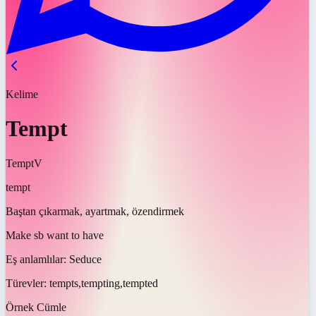
Kelime
Tempt
Tempt
V
tempt
Baştan çıkarmak, ayartmak, özendirmek
Make sb want to have
Eş anlamlılar:
Seduce
Türevler:
tempts,tempting,tempted
Örnek Cümle