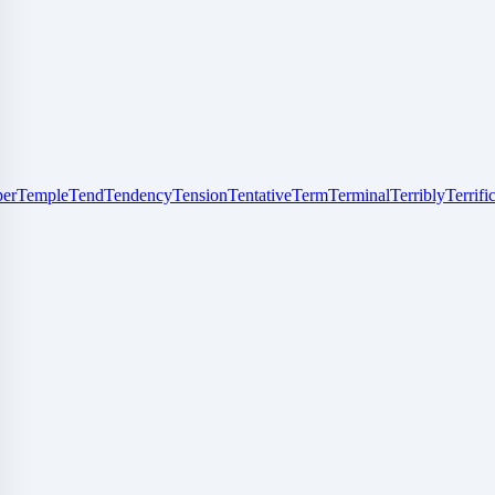
er
Temple
Tend
Tendency
Tension
Tentative
Term
Terminal
Terribly
Terrifi