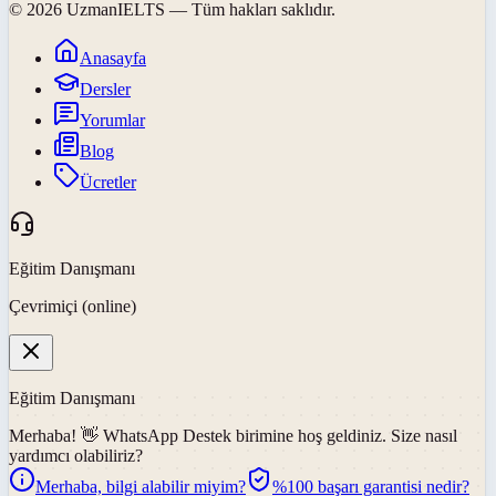
©
2026
UzmanIELTS
— Tüm hakları saklıdır.
Anasayfa
Dersler
Yorumlar
Blog
Ücretler
Eğitim Danışmanı
Çevrimiçi (online)
Eğitim Danışmanı
Merhaba! 👋
WhatsApp Destek
birimine hoş geldiniz. Size nasıl
yardımcı olabiliriz?
Merhaba, bilgi alabilir miyim?
%100 başarı garantisi nedir?