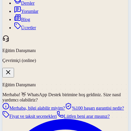
Dersler
Yorumlar
Blog
Ücretler
Eğitim Danışmanı
Çevrimiçi (online)
Eğitim Danışmanı
Merhaba! 👋
WhatsApp Destek
birimine hoş geldiniz. Size nasıl
yardımcı olabiliriz?
Merhaba, bilgi alabilir miyim?
%100 başarı garantisi nedir?
Fiyat ve taksit seçenekleri
Lütfen beni arar mısınız?