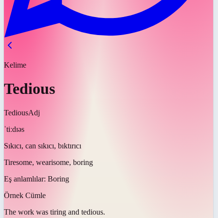
Kelime
Tedious
Tedious
Adj
ˈtiːdɪəs
Sıkıcı, can sıkıcı, bıktırıcı
Tiresome, wearisome, boring
Eş anlamlılar:
Boring
Örnek Cümle
The work was tiring and
tedious
.