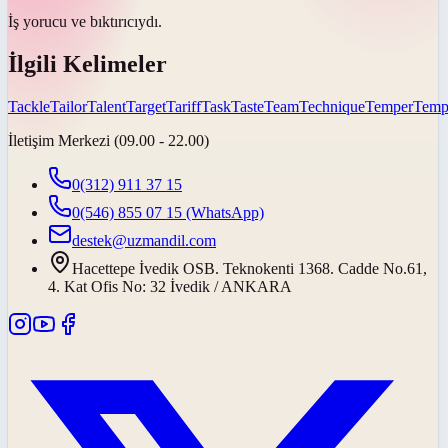
İş yorucu ve
bıktırıcıydı
.
İlgili Kelimeler
Tackle
Tailor
Talent
Target
Tariff
Task
Taste
Team
Technique
Temper
Temp
İletişim Merkezi (09.00 - 22.00)
0(312) 911 37 15
0(546) 855 07 15
(WhatsApp)
destek@uzmandil.com
Hacettepe İvedik OSB. Teknokenti 1368. Cadde No.61,
4. Kat Ofis No: 32 İvedik / ANKARA