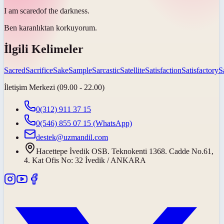
I am
scared
of the darkness.
Ben karanlıktan
korkuyorum
.
İlgili Kelimeler
Sacred
Sacrifice
Sake
Sample
Sarcastic
Satellite
Satisfaction
Satisfactory
S
İletişim Merkezi (09.00 - 22.00)
0(312) 911 37 15
0(546) 855 07 15
(WhatsApp)
destek@uzmandil.com
Hacettepe İvedik OSB. Teknokenti 1368. Cadde No.61,
4. Kat Ofis No: 32 İvedik / ANKARA