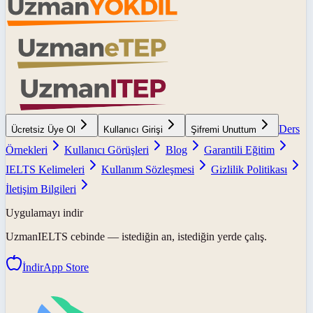
Ders
Ücretsiz Üye Ol
Kullanıcı Girişi
Şifremi Unuttum
Örnekleri
Kullanıcı Görüşleri
Blog
Garantili Eğitim
IELTS Kelimeleri
Kullanım Sözleşmesi
Gizlilik Politikası
İletişim Bilgileri
Uygulamayı indir
UzmanIELTS
cebinde — istediğin an, istediğin yerde çalış.
İndir
App Store