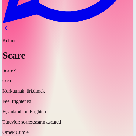
Kelime
Scare
Scare
V
skeə
Korkutmak, ürkütmek
Feel frightened
Eş anlamlılar:
Frighten
Türevler:
scares,scaring,scared
Örnek Cümle