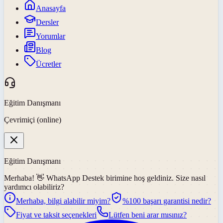
Anasayfa
Dersler
Yorumlar
Blog
Ücretler
Eğitim Danışmanı
Çevrimiçi (online)
Eğitim Danışmanı
Merhaba! 👋
WhatsApp Destek
birimine hoş geldiniz. Size nasıl
yardımcı olabiliriz?
Merhaba, bilgi alabilir miyim?
%100 başarı garantisi nedir?
Fiyat ve taksit seçenekleri
Lütfen beni arar mısınız?