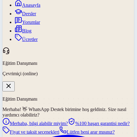
Anasayfa
Dersler
Yorumlar
Blog
Ücretler
Eğitim Danışmanı
Çevrimiçi (online)
Eğitim Danışmanı
Merhaba! 👋
WhatsApp Destek
birimine hoş geldiniz. Size nasıl
yardımcı olabiliriz?
Merhaba, bilgi alabilir miyim?
%100 başarı garantisi nedir?
Fiyat ve taksit seçenekleri
Lütfen beni arar mısınız?