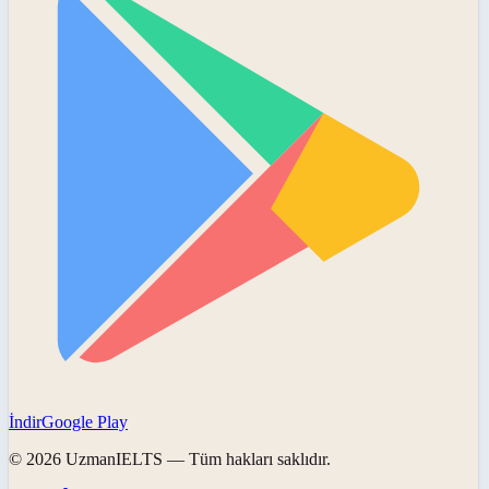
İndir
Google Play
©
2026
UzmanIELTS
— Tüm hakları saklıdır.