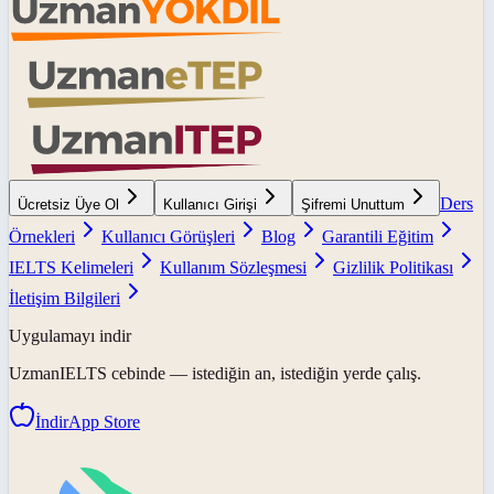
Ders
Ücretsiz Üye Ol
Kullanıcı Girişi
Şifremi Unuttum
Örnekleri
Kullanıcı Görüşleri
Blog
Garantili Eğitim
IELTS Kelimeleri
Kullanım Sözleşmesi
Gizlilik Politikası
İletişim Bilgileri
Uygulamayı indir
UzmanIELTS
cebinde — istediğin an, istediğin yerde çalış.
İndir
App Store