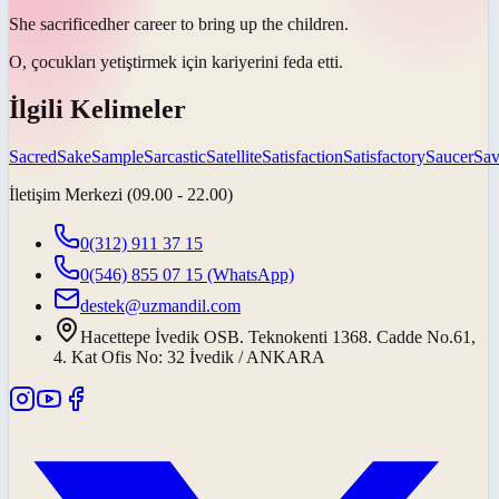
She
sacrificed
her career to bring up the children.
O, çocukları yetiştirmek için kariyerini
feda etti
.
İlgili Kelimeler
Sacred
Sake
Sample
Sarcastic
Satellite
Satisfaction
Satisfactory
Saucer
Sav
İletişim Merkezi (09.00 - 22.00)
0(312) 911 37 15
0(546) 855 07 15
(WhatsApp)
destek@uzmandil.com
Hacettepe İvedik OSB. Teknokenti 1368. Cadde No.61,
4. Kat Ofis No: 32 İvedik / ANKARA