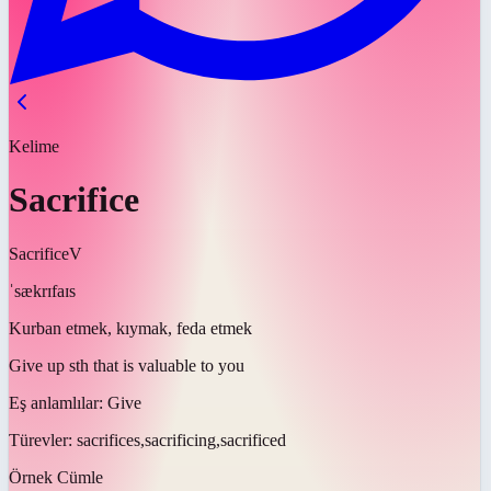
Kelime
Sacrifice
Sacrifice
V
ˈsækrɪfaɪs
Kurban etmek, kıymak, feda etmek
Give up sth that is valuable to you
Eş anlamlılar:
Give
Türevler:
sacrifices,sacrificing,sacrificed
Örnek Cümle