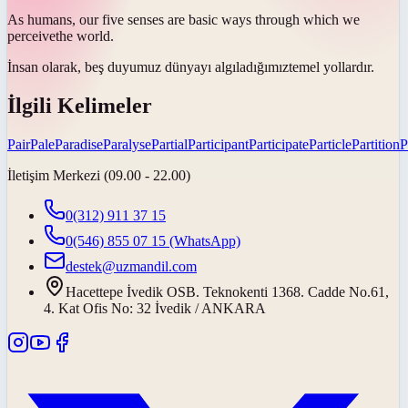
As humans, our five senses are basic ways through which we
perceive
the world.
İnsan olarak, beş duyumuz dünyayı
algıladığımız
temel yollardır.
İlgili Kelimeler
Pair
Pale
Paradise
Paralyse
Partial
Participant
Participate
Particle
Partition
P
İletişim Merkezi (09.00 - 22.00)
0(312) 911 37 15
0(546) 855 07 15
(WhatsApp)
destek@uzmandil.com
Hacettepe İvedik OSB. Teknokenti 1368. Cadde No.61,
4. Kat Ofis No: 32 İvedik / ANKARA