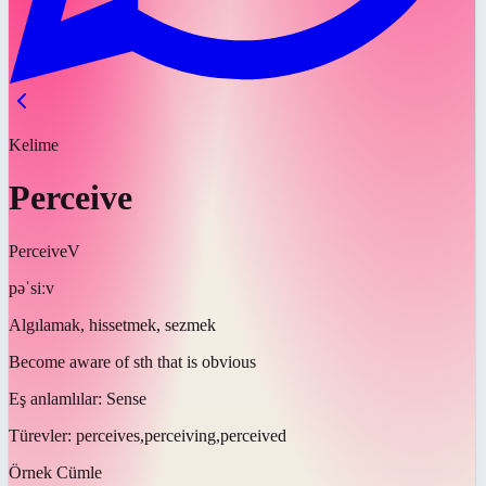
Kelime
Perceive
Perceive
V
pəˈsiːv
Algılamak, hissetmek, sezmek
Become aware of sth that is obvious
Eş anlamlılar:
Sense
Türevler:
perceives,perceiving,perceived
Örnek Cümle