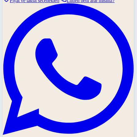
Fiyat ve taksit seçenekleri
Lütfen beni arar mısınız?