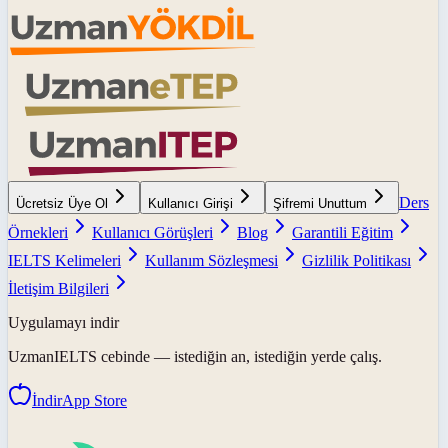
Ders
Ücretsiz Üye Ol
Kullanıcı Girişi
Şifremi Unuttum
Örnekleri
Kullanıcı Görüşleri
Blog
Garantili Eğitim
IELTS Kelimeleri
Kullanım Sözleşmesi
Gizlilik Politikası
İletişim Bilgileri
Uygulamayı indir
UzmanIELTS
cebinde — istediğin an, istediğin yerde çalış.
İndir
App Store