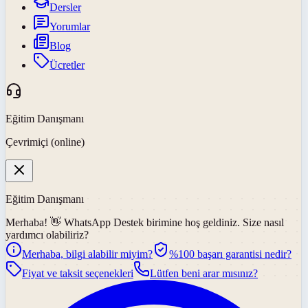
Dersler
Yorumlar
Blog
Ücretler
Eğitim Danışmanı
Çevrimiçi (online)
Eğitim Danışmanı
Merhaba! 👋
WhatsApp Destek
birimine hoş geldiniz. Size nasıl
yardımcı olabiliriz?
Merhaba, bilgi alabilir miyim?
%100 başarı garantisi nedir?
Fiyat ve taksit seçenekleri
Lütfen beni arar mısınız?