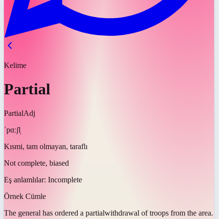
Kelime
Partial
Partial
Adj
ˈpɑːʃl̩
Kısmi, tam olmayan, taraflı
Not complete, biased
Eş anlamlılar:
Incomplete
Örnek Cümle
The general has ordered a
partial
withdrawal of troops from the area.