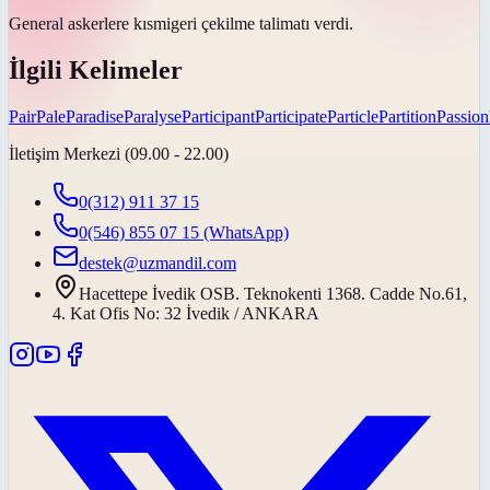
General askerlere
kısmi
geri çekilme talimatı verdi.
İlgili Kelimeler
Pair
Pale
Paradise
Paralyse
Participant
Participate
Particle
Partition
Passion
İletişim Merkezi (09.00 - 22.00)
0(312) 911 37 15
0(546) 855 07 15
(WhatsApp)
destek@uzmandil.com
Hacettepe İvedik OSB. Teknokenti 1368. Cadde No.61,
4. Kat Ofis No: 32 İvedik / ANKARA