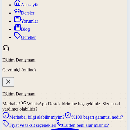
Anasayfa
Dersler
Yorumlar
Blog
Ücretler
Eğitim Danışmanı
Çevrimiçi (online)
Eğitim Danışmanı
Merhaba! 👋
WhatsApp Destek
birimine hoş geldiniz. Size nasıl
yardımcı olabiliriz?
Merhaba, bilgi alabilir miyim?
%100 başarı garantisi nedir?
Fiyat ve taksit seçenekleri
Lütfen beni arar mısınız?