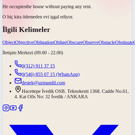
He
occupies
the house without paying any rent.
O hiç kira ödemeden evi
işgal ediyor
.
İlgili Kelimeler
Object
Objective
Obligation
Oblige
Obscure
Observe
Obstacle
Obstinate
İletişim Merkezi (09.00 - 22.00)
0(312) 911 37 15
0(546) 855 07 15
(WhatsApp)
destek@uzmandil.com
Hacettepe İvedik OSB. Teknokenti 1368. Cadde No.61,
4. Kat Ofis No: 32 İvedik / ANKARA