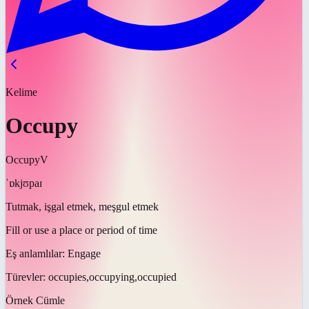
Kelime
Occupy
Occupy
V
ˈɒkjʊpaɪ
Tutmak, işgal etmek, meşgul etmek
Fill or use a place or period of time
Eş anlamlılar:
Engage
Türevler:
occupies,occupying,occupied
Örnek Cümle