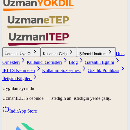
Ders
Ücretsiz Üye Ol
Kullanıcı Girişi
Şifremi Unuttum
Örnekleri
Kullanıcı Görüşleri
Blog
Garantili Eğitim
IELTS Kelimeleri
Kullanım Sözleşmesi
Gizlilik Politikası
İletişim Bilgileri
Uygulamayı indir
UzmanIELTS
cebinde — istediğin an, istediğin yerde çalış.
İndir
App Store