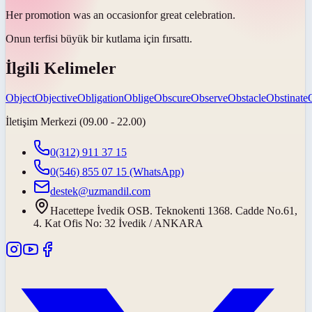
Her promotion was an
occasion
for great celebration.
Onun terfisi büyük bir kutlama için
fırsattı
.
İlgili Kelimeler
Object
Objective
Obligation
Oblige
Obscure
Observe
Obstacle
Obstinate
İletişim Merkezi (09.00 - 22.00)
0(312) 911 37 15
0(546) 855 07 15
(WhatsApp)
destek@uzmandil.com
Hacettepe İvedik OSB. Teknokenti 1368. Cadde No.61,
4. Kat Ofis No: 32 İvedik / ANKARA