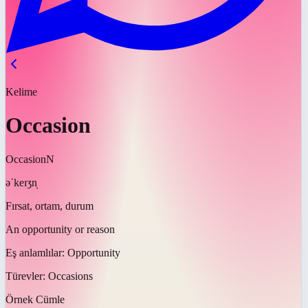
Kelime
Occasion
Occasion
N
əˈkeɪʒn̩
Fırsat, ortam, durum
An opportunity or reason
Eş anlamlılar:
Opportunity
Türevler:
Occasions
Örnek Cümle