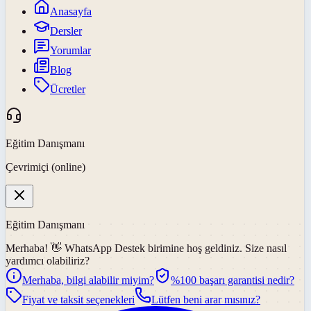
Anasayfa
Dersler
Yorumlar
Blog
Ücretler
Eğitim Danışmanı
Çevrimiçi (online)
Eğitim Danışmanı
Merhaba! 👋
WhatsApp Destek
birimine hoş geldiniz. Size nasıl
yardımcı olabiliriz?
Merhaba, bilgi alabilir miyim?
%100 başarı garantisi nedir?
Fiyat ve taksit seçenekleri
Lütfen beni arar mısınız?