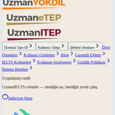
Ders
Ücretsiz Üye Ol
Kullanıcı Girişi
Şifremi Unuttum
Örnekleri
Kullanıcı Görüşleri
Blog
Garantili Eğitim
IELTS Kelimeleri
Kullanım Sözleşmesi
Gizlilik Politikası
İletişim Bilgileri
Uygulamayı indir
UzmanIELTS
cebinde — istediğin an, istediğin yerde çalış.
İndir
App Store