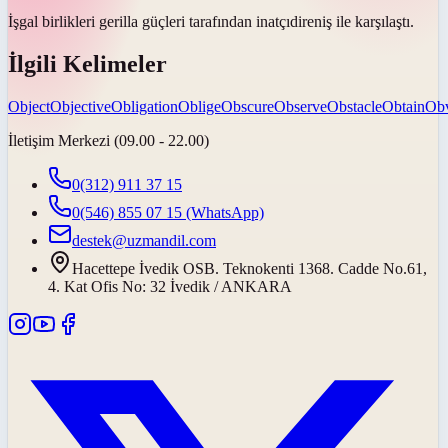
İşgal birlikleri gerilla güçleri tarafından
inatçı
direniş ile karşılaştı.
İlgili Kelimeler
Object
Objective
Obligation
Oblige
Obscure
Observe
Obstacle
Obtain
Ob
İletişim Merkezi (09.00 - 22.00)
0(312) 911 37 15
0(546) 855 07 15
(WhatsApp)
destek@uzmandil.com
Hacettepe İvedik OSB. Teknokenti 1368. Cadde No.61,
4. Kat Ofis No: 32 İvedik / ANKARA