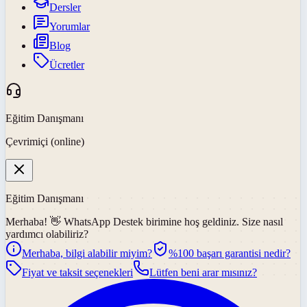
Dersler
Yorumlar
Blog
Ücretler
Eğitim Danışmanı
Çevrimiçi (online)
Eğitim Danışmanı
Merhaba! 👋
WhatsApp Destek
birimine hoş geldiniz. Size nasıl
yardımcı olabiliriz?
Merhaba, bilgi alabilir miyim?
%100 başarı garantisi nedir?
Fiyat ve taksit seçenekleri
Lütfen beni arar mısınız?