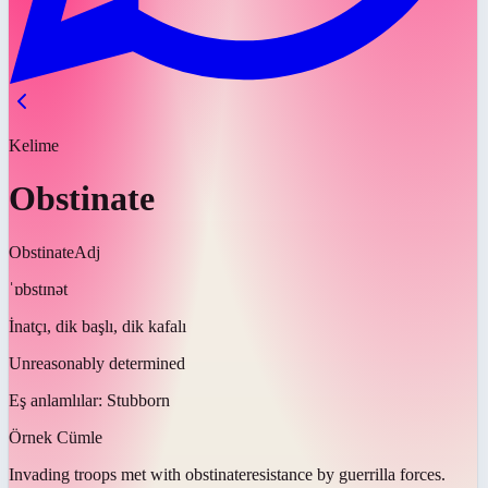
Kelime
Obstinate
Obstinate
Adj
ˈɒbstɪnət
İnatçı, dik başlı, dik kafalı
Unreasonably determined
Eş anlamlılar:
Stubborn
Örnek Cümle
Invading troops met with
obstinate
resistance by guerrilla forces.