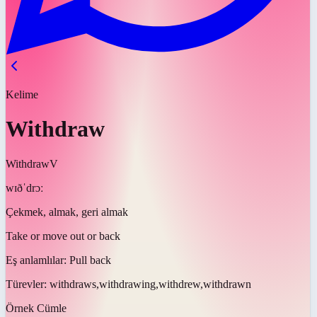
Kelime
Withdraw
Withdraw
V
wɪðˈdrɔː
Çekmek, almak, geri almak
Take or move out or back
Eş anlamlılar:
Pull back
Türevler:
withdraws,withdrawing,withdrew,withdrawn
Örnek Cümle