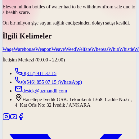
Eleven million bottles of water had to be
withdrawn
from sale due to
a health scare.
On bir milyon şişe suyun sağlık endişesinden dolayı satışı
kesildi
.
İlgili Kelimeler
Wage
Warehouse
Weapon
Weave
Weed
Welfare
Whereas
Whip
Whistle
Wi
İletişim Merkezi (09.00 - 22.00)
0(312) 911 37 15
0(546) 855 07 15
(WhatsApp)
destek@uzmandil.com
Hacettepe İvedik OSB. Teknokenti 1368. Cadde No.61,
4. Kat Ofis No: 32 İvedik / ANKARA