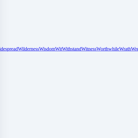
despread
Wilderness
Wisdom
Wit
Withstand
Witness
Worthwhile
Wrath
Wr