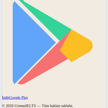
İndir
Google Play
©
2026
UzmanIELTS
— Tüm hakları saklıdır.