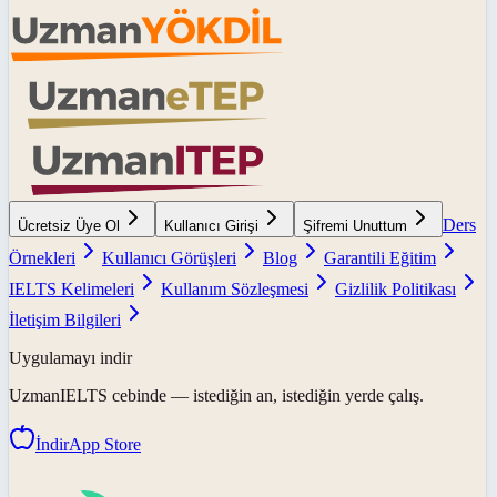
Ders
Ücretsiz Üye Ol
Kullanıcı Girişi
Şifremi Unuttum
Örnekleri
Kullanıcı Görüşleri
Blog
Garantili Eğitim
IELTS Kelimeleri
Kullanım Sözleşmesi
Gizlilik Politikası
İletişim Bilgileri
Uygulamayı indir
UzmanIELTS
cebinde — istediğin an, istediğin yerde çalış.
İndir
App Store