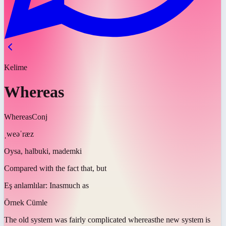
Kelime
Whereas
Whereas
Conj
ˌweəˈræz
Oysa, halbuki, mademki
Compared with the fact that, but
Eş anlamlılar:
Inasmuch as
Örnek Cümle
The old system was fairly complicated
whereas
the new system is