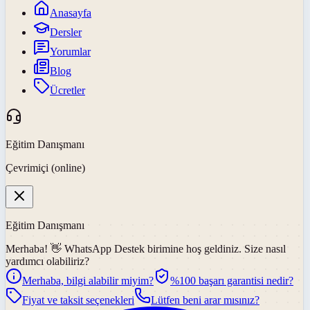
Anasayfa
Dersler
Yorumlar
Blog
Ücretler
Eğitim Danışmanı
Çevrimiçi (online)
Eğitim Danışmanı
Merhaba! 👋
WhatsApp Destek
birimine hoş geldiniz. Size nasıl
yardımcı olabiliriz?
Merhaba, bilgi alabilir miyim?
%100 başarı garantisi nedir?
Fiyat ve taksit seçenekleri
Lütfen beni arar mısınız?