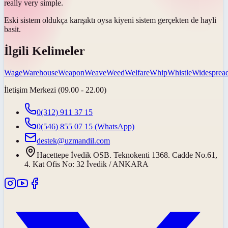
really very simple.
Eski sistem oldukça karışıktı
oysa ki
yeni sistem gerçekten de hayli
basit.
İlgili Kelimeler
Wage
Warehouse
Weapon
Weave
Weed
Welfare
Whip
Whistle
Widesprea
İletişim Merkezi (09.00 - 22.00)
0(312) 911 37 15
0(546) 855 07 15
(WhatsApp)
destek@uzmandil.com
Hacettepe İvedik OSB. Teknokenti 1368. Cadde No.61,
4. Kat Ofis No: 32 İvedik / ANKARA