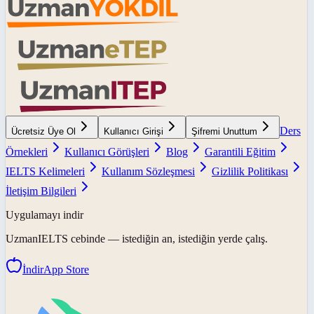
Ders
Ücretsiz Üye Ol
Kullanıcı Girişi
Şifremi Unuttum
Örnekleri
Kullanıcı Görüşleri
Blog
Garantili Eğitim
IELTS Kelimeleri
Kullanım Sözleşmesi
Gizlilik Politikası
İletişim Bilgileri
Uygulamayı indir
UzmanIELTS
cebinde — istediğin an, istediğin yerde çalış.
İndir
App Store