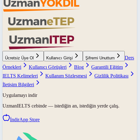
Ders
Ücretsiz Üye Ol
Kullanıcı Girişi
Şifremi Unuttum
Örnekleri
Kullanıcı Görüşleri
Blog
Garantili Eğitim
IELTS Kelimeleri
Kullanım Sözleşmesi
Gizlilik Politikası
İletişim Bilgileri
Uygulamayı indir
UzmanIELTS
cebinde — istediğin an, istediğin yerde çalış.
İndir
App Store