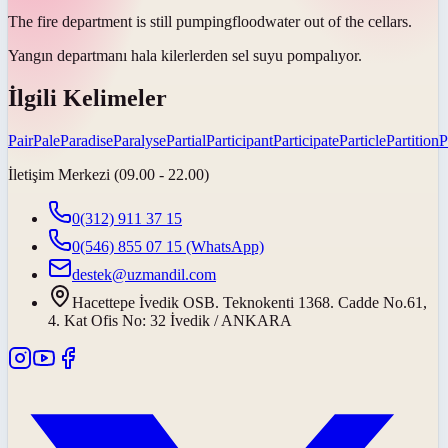
The fire department is still
pumping
floodwater out of the cellars.
Yangın departmanı hala kilerlerden sel suyu
pompalıyor
.
İlgili Kelimeler
Pair
Pale
Paradise
Paralyse
Partial
Participant
Participate
Particle
Partition
P
İletişim Merkezi (09.00 - 22.00)
0(312) 911 37 15
0(546) 855 07 15
(WhatsApp)
destek@uzmandil.com
Hacettepe İvedik OSB. Teknokenti 1368. Cadde No.61,
4. Kat Ofis No: 32 İvedik / ANKARA