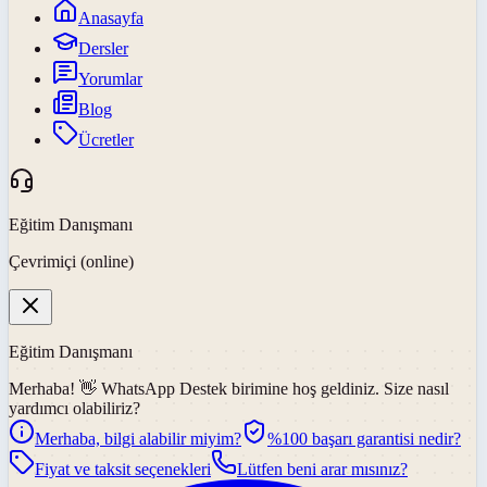
Anasayfa
Dersler
Yorumlar
Blog
Ücretler
Eğitim Danışmanı
Çevrimiçi (online)
Eğitim Danışmanı
Merhaba! 👋
WhatsApp Destek
birimine hoş geldiniz. Size nasıl
yardımcı olabiliriz?
Merhaba, bilgi alabilir miyim?
%100 başarı garantisi nedir?
Fiyat ve taksit seçenekleri
Lütfen beni arar mısınız?