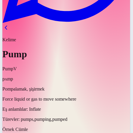
Kelime
Pump
Pump
V
pʌmp
Pompalamak, şişirmek
Force liquid or gas to move somewhere
Eş anlamlılar:
Inflate
Türevler:
pumps,pumping,pumped
Örnek Cümle