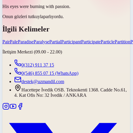
His eyes were burning with
passion
.
Onun gözleri
tutkuyla
parlıyordu.
İlgili Kelimeler
Pair
Pale
Paradise
Paralyse
Partial
Participant
Participate
Particle
Partition
P
İletişim Merkezi (09.00 - 22.00)
0(312) 911 37 15
0(546) 855 07 15
(WhatsApp)
destek@uzmandil.com
Hacettepe İvedik OSB. Teknokenti 1368. Cadde No.61,
4. Kat Ofis No: 32 İvedik / ANKARA