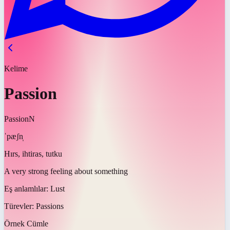
Kelime
Passion
Passion
N
ˈpæʃn̩
Hırs, ihtiras, tutku
A very strong feeling about something
Eş anlamlılar:
Lust
Türevler:
Passions
Örnek Cümle