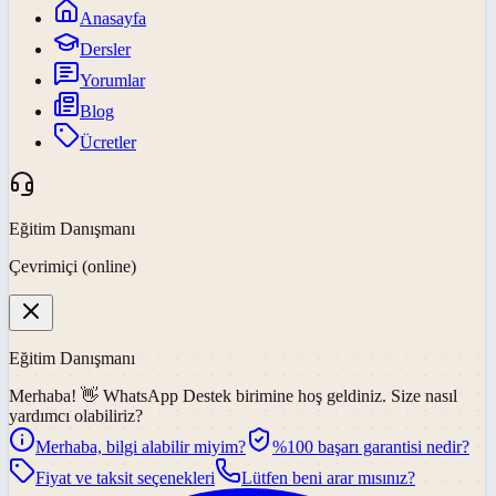
Anasayfa
Dersler
Yorumlar
Blog
Ücretler
Eğitim Danışmanı
Çevrimiçi (online)
Eğitim Danışmanı
Merhaba! 👋
WhatsApp Destek
birimine hoş geldiniz. Size nasıl
yardımcı olabiliriz?
Merhaba, bilgi alabilir miyim?
%100 başarı garantisi nedir?
Fiyat ve taksit seçenekleri
Lütfen beni arar mısınız?