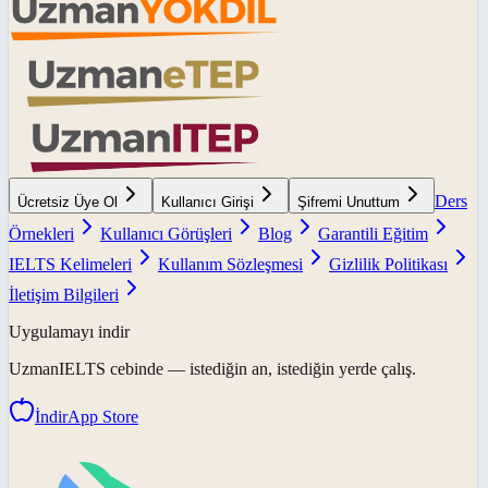
Ders
Ücretsiz Üye Ol
Kullanıcı Girişi
Şifremi Unuttum
Örnekleri
Kullanıcı Görüşleri
Blog
Garantili Eğitim
IELTS Kelimeleri
Kullanım Sözleşmesi
Gizlilik Politikası
İletişim Bilgileri
Uygulamayı indir
UzmanIELTS
cebinde — istediğin an, istediğin yerde çalış.
İndir
App Store