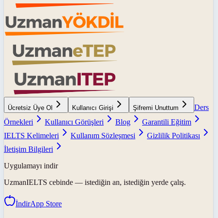
Ders
Ücretsiz Üye Ol
Kullanıcı Girişi
Şifremi Unuttum
Örnekleri
Kullanıcı Görüşleri
Blog
Garantili Eğitim
IELTS Kelimeleri
Kullanım Sözleşmesi
Gizlilik Politikası
İletişim Bilgileri
Uygulamayı indir
UzmanIELTS
cebinde — istediğin an, istediğin yerde çalış.
İndir
App Store