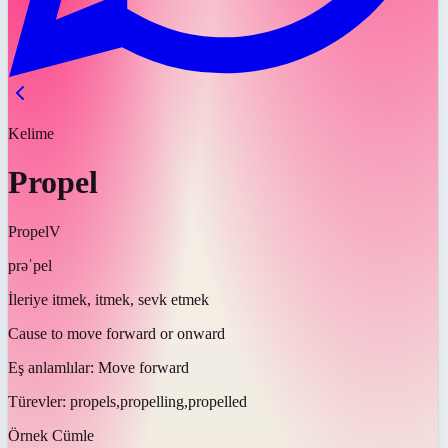
Kelime
Propel
Propel
V
prəˈpel
İleriye itmek, itmek, sevk etmek
Cause to move forward or onward
Eş anlamlılar:
Move forward
Türevler:
propels,propelling,propelled
Örnek Cümle