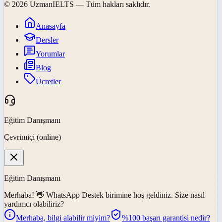
©
2026
UzmanIELTS
— Tüm hakları saklıdır.
Anasayfa
Dersler
Yorumlar
Blog
Ücretler
Eğitim Danışmanı
Çevrimiçi (online)
Eğitim Danışmanı
Merhaba! 👋
WhatsApp Destek
birimine hoş geldiniz. Size nasıl
yardımcı olabiliriz?
Merhaba, bilgi alabilir miyim?
%100 başarı garantisi nedir?