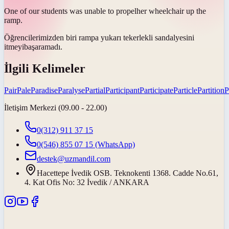
One of our students was unable to
propel
her wheelchair up the
ramp.
Öğrencilerimizden biri rampa yukarı tekerlekli sandalyesini
itmeyi
başaramadı.
İlgili Kelimeler
Pair
Pale
Paradise
Paralyse
Partial
Participant
Participate
Particle
Partition
P
İletişim Merkezi (09.00 - 22.00)
0(312) 911 37 15
0(546) 855 07 15
(WhatsApp)
destek@uzmandil.com
Hacettepe İvedik OSB. Teknokenti 1368. Cadde No.61,
4. Kat Ofis No: 32 İvedik / ANKARA