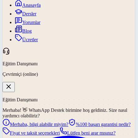
Anasayfa
Dersler
Yorumlar
Blog
Ücretler
Eğitim Danışmanı
Çevrimiçi (online)
Eğitim Danışmanı
Merhaba! 👋
WhatsApp Destek
birimine hoş geldiniz. Size nasıl
yardımcı olabiliriz?
Merhaba, bilgi alabilir miyim?
%100 başarı garantisi nedir?
Fiyat ve taksit seçenekleri
Lütfen beni arar mısınız?