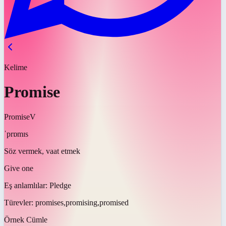
Kelime
Promise
Promise
V
ˈprɒmɪs
Söz vermek, vaat etmek
Give one
Eş anlamlılar:
Pledge
Türevler:
promises,promising,promised
Örnek Cümle