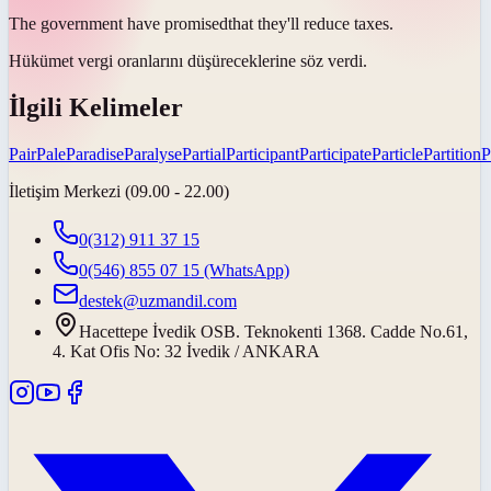
The government have
promised
that they'll reduce taxes.
Hükümet vergi oranlarını düşüreceklerine
söz verdi
.
İlgili Kelimeler
Pair
Pale
Paradise
Paralyse
Partial
Participant
Participate
Particle
Partition
P
İletişim Merkezi (09.00 - 22.00)
0(312) 911 37 15
0(546) 855 07 15
(WhatsApp)
destek@uzmandil.com
Hacettepe İvedik OSB. Teknokenti 1368. Cadde No.61,
4. Kat Ofis No: 32 İvedik / ANKARA