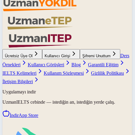
Ders
Ücretsiz Üye Ol
Kullanıcı Girişi
Şifremi Unuttum
Örnekleri
Kullanıcı Görüşleri
Blog
Garantili Eğitim
IELTS Kelimeleri
Kullanım Sözleşmesi
Gizlilik Politikası
İletişim Bilgileri
Uygulamayı indir
UzmanIELTS
cebinde — istediğin an, istediğin yerde çalış.
İndir
App Store