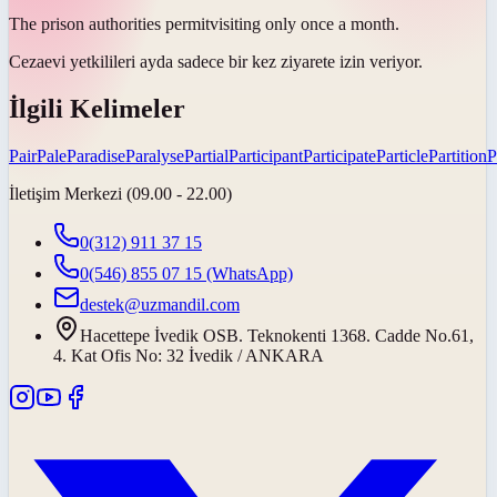
The prison authorities
permit
visiting only once a month.
Cezaevi yetkilileri ayda sadece bir kez ziyarete
izin veriyor
.
İlgili Kelimeler
Pair
Pale
Paradise
Paralyse
Partial
Participant
Participate
Particle
Partition
P
İletişim Merkezi (09.00 - 22.00)
0(312) 911 37 15
0(546) 855 07 15
(WhatsApp)
destek@uzmandil.com
Hacettepe İvedik OSB. Teknokenti 1368. Cadde No.61,
4. Kat Ofis No: 32 İvedik / ANKARA