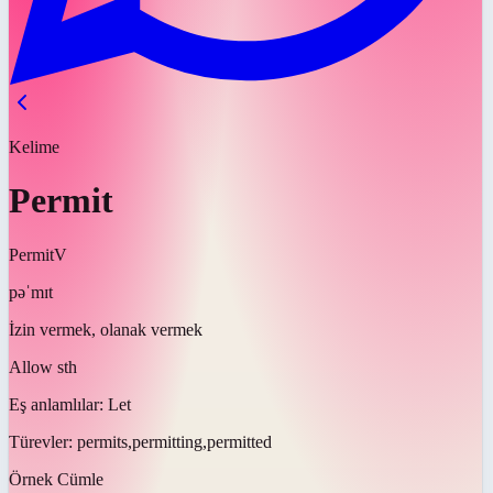
Kelime
Permit
Permit
V
pəˈmɪt
İzin vermek, olanak vermek
Allow sth
Eş anlamlılar:
Let
Türevler:
permits,permitting,permitted
Örnek Cümle