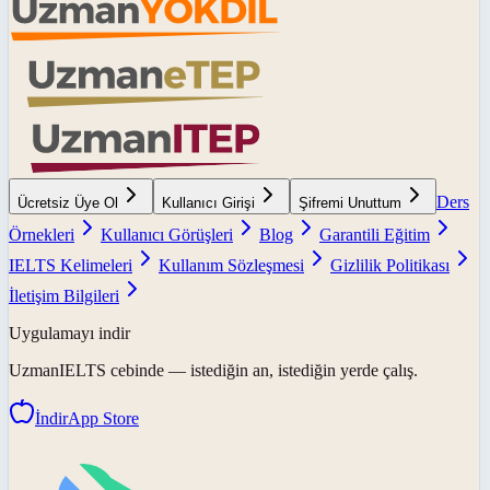
Ders
Ücretsiz Üye Ol
Kullanıcı Girişi
Şifremi Unuttum
Örnekleri
Kullanıcı Görüşleri
Blog
Garantili Eğitim
IELTS Kelimeleri
Kullanım Sözleşmesi
Gizlilik Politikası
İletişim Bilgileri
Uygulamayı indir
UzmanIELTS
cebinde — istediğin an, istediğin yerde çalış.
İndir
App Store