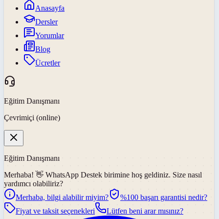
Anasayfa
Dersler
Yorumlar
Blog
Ücretler
Eğitim Danışmanı
Çevrimiçi (online)
Eğitim Danışmanı
Merhaba! 👋
WhatsApp Destek
birimine hoş geldiniz. Size nasıl
yardımcı olabiliriz?
Merhaba, bilgi alabilir miyim?
%100 başarı garantisi nedir?
Fiyat ve taksit seçenekleri
Lütfen beni arar mısınız?