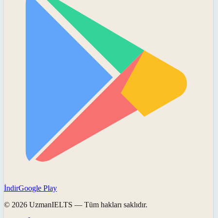
İndir
Google Play
©
2026
UzmanIELTS
— Tüm hakları saklıdır.