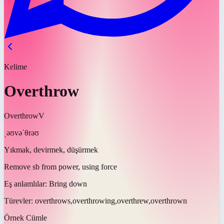
Kelime
Overthrow
Overthrow
V
ˌəʊvəˈθrəʊ
Yıkmak, devirmek, düşürmek
Remove sb from power, using force
Eş anlamlılar:
Bring down
Türevler:
overthrows,overthrowing,overthrew,overthrown
Örnek Cümle