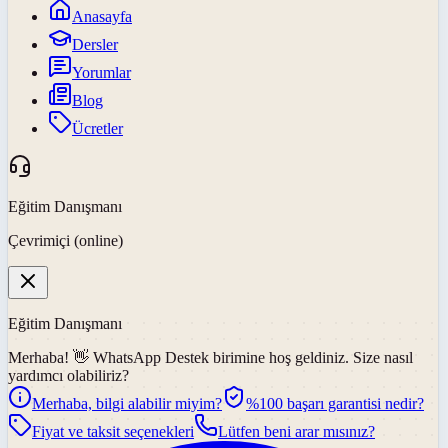
Anasayfa
Dersler
Yorumlar
Blog
Ücretler
Eğitim Danışmanı
Çevrimiçi (online)
Eğitim Danışmanı
Merhaba! 👋
WhatsApp Destek
birimine hoş geldiniz. Size nasıl
yardımcı olabiliriz?
Merhaba, bilgi alabilir miyim?
%100 başarı garantisi nedir?
Fiyat ve taksit seçenekleri
Lütfen beni arar mısınız?