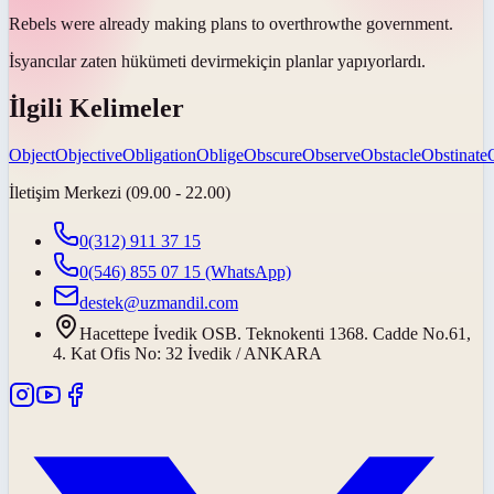
Rebels were already making plans to
overthrow
the government.
İsyancılar zaten hükümeti
devirmek
için planlar yapıyorlardı.
İlgili Kelimeler
Object
Objective
Obligation
Oblige
Obscure
Observe
Obstacle
Obstinate
İletişim Merkezi (09.00 - 22.00)
0(312) 911 37 15
0(546) 855 07 15
(WhatsApp)
destek@uzmandil.com
Hacettepe İvedik OSB. Teknokenti 1368. Cadde No.61,
4. Kat Ofis No: 32 İvedik / ANKARA