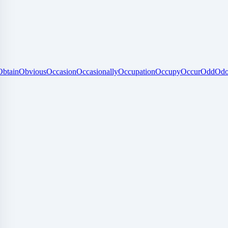
Obtain
Obvious
Occasion
Occasionally
Occupation
Occupy
Occur
Odd
Odo