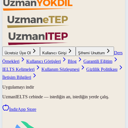
Ders
Ücretsiz Üye Ol
Kullanıcı Girişi
Şifremi Unuttum
Örnekleri
Kullanıcı Görüşleri
Blog
Garantili Eğitim
IELTS Kelimeleri
Kullanım Sözleşmesi
Gizlilik Politikası
İletişim Bilgileri
Uygulamayı indir
UzmanIELTS
cebinde — istediğin an, istediğin yerde çalış.
İndir
App Store