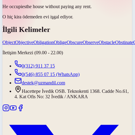
He
occupies
the house without paying any rent.
O hiç kira ödemeden evi
işgal ediyor
.
İlgili Kelimeler
Object
Objective
Obligation
Oblige
Obscure
Observe
Obstacle
Obstinate
İletişim Merkezi (09.00 - 22.00)
0(312) 911 37 15
0(546) 855 07 15
(WhatsApp)
destek@uzmandil.com
Hacettepe İvedik OSB. Teknokenti 1368. Cadde No.61,
4. Kat Ofis No: 32 İvedik / ANKARA