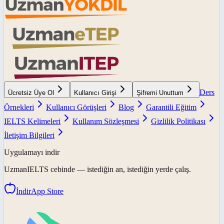
Ders
Ücretsiz Üye Ol
Kullanıcı Girişi
Şifremi Unuttum
Örnekleri
Kullanıcı Görüşleri
Blog
Garantili Eğitim
IELTS Kelimeleri
Kullanım Sözleşmesi
Gizlilik Politikası
İletişim Bilgileri
Uygulamayı indir
UzmanIELTS
cebinde — istediğin an, istediğin yerde çalış.
İndir
App Store