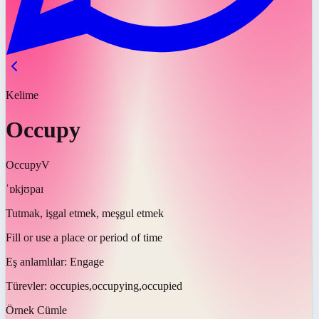
Kelime
Occupy
Occupy
V
ˈɒkjʊpaɪ
Tutmak, işgal etmek, meşgul etmek
Fill or use a place or period of time
Eş anlamlılar:
Engage
Türevler:
occupies,occupying,occupied
Örnek Cümle