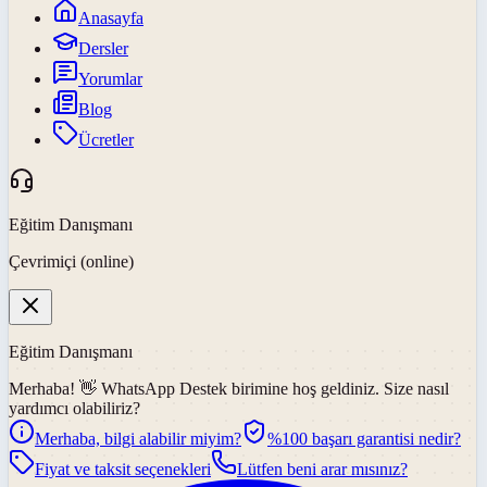
Anasayfa
Dersler
Yorumlar
Blog
Ücretler
Eğitim Danışmanı
Çevrimiçi (online)
Eğitim Danışmanı
Merhaba! 👋
WhatsApp Destek
birimine hoş geldiniz. Size nasıl
yardımcı olabiliriz?
Merhaba, bilgi alabilir miyim?
%100 başarı garantisi nedir?
Fiyat ve taksit seçenekleri
Lütfen beni arar mısınız?