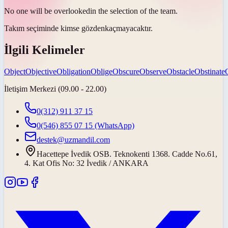
No one will be
overlooked
in the selection of the team.
Takım seçiminde kimse
gözden
kaçmayacaktır.
İlgili Kelimeler
Object
Objective
Obligation
Oblige
Obscure
Observe
Obstacle
Obstinate
İletişim Merkezi (09.00 - 22.00)
0(312) 911 37 15
0(546) 855 07 15
(WhatsApp)
destek@uzmandil.com
Hacettepe İvedik OSB. Teknokenti 1368. Cadde No.61,
4. Kat Ofis No: 32 İvedik / ANKARA