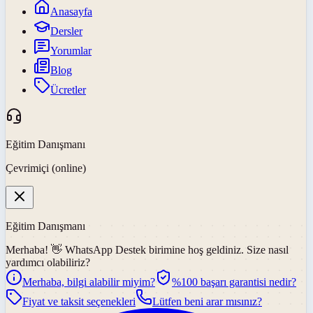
Anasayfa
Dersler
Yorumlar
Blog
Ücretler
Eğitim Danışmanı
Çevrimiçi (online)
Eğitim Danışmanı
Merhaba! 👋
WhatsApp Destek
birimine hoş geldiniz. Size nasıl
yardımcı olabiliriz?
Merhaba, bilgi alabilir miyim?
%100 başarı garantisi nedir?
Fiyat ve taksit seçenekleri
Lütfen beni arar mısınız?