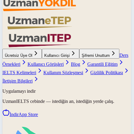
Ders
Ücretsiz Üye Ol
Kullanıcı Girişi
Şifremi Unuttum
Örnekleri
Kullanıcı Görüşleri
Blog
Garantili Eğitim
IELTS Kelimeleri
Kullanım Sözleşmesi
Gizlilik Politikası
İletişim Bilgileri
Uygulamayı indir
UzmanIELTS
cebinde — istediğin an, istediğin yerde çalış.
İndir
App Store