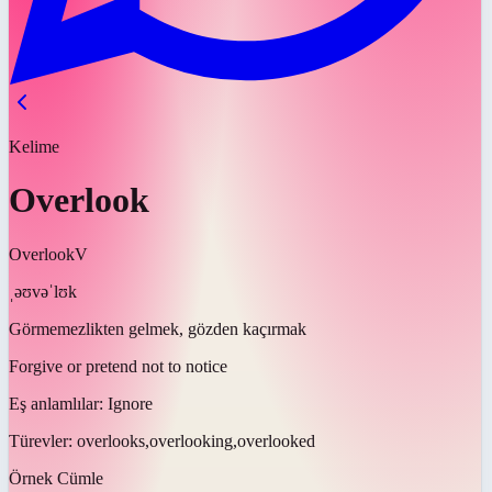
Kelime
Overlook
Overlook
V
ˌəʊvəˈlʊk
Görmemezlikten gelmek, gözden kaçırmak
Forgive or pretend not to notice
Eş anlamlılar:
Ignore
Türevler:
overlooks,overlooking,overlooked
Örnek Cümle