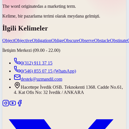
The word
originated
as a marketing term.
Kelime, bir pazarlama terimi olarak
meydana gelmişti
.
İlgili Kelimeler
Object
Objective
Obligation
Oblige
Obscure
Observe
Obstacle
Obstinate
İletişim Merkezi (09.00 - 22.00)
0(312) 911 37 15
0(546) 855 07 15
(WhatsApp)
destek@uzmandil.com
Hacettepe İvedik OSB. Teknokenti 1368. Cadde No.61,
4. Kat Ofis No: 32 İvedik / ANKARA