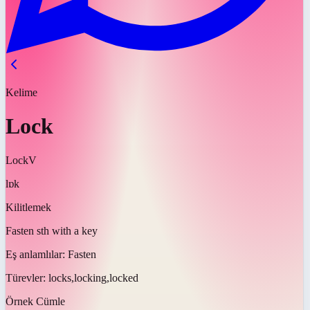
Kelime
Lock
Lock
V
lɒk
Kilitlemek
Fasten sth with a key
Eş anlamlılar:
Fasten
Türevler:
locks,locking,locked
Örnek Cümle