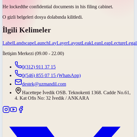
He
locked
the confidential documents in his filing cabinet.
O gizli belgeleri dosya dolabında
kilitledi
.
İlgili Kelimeler
Label
Landscape
Launch
Lay
Layer
Layout
Leak
Lean
Leap
Lecture
Legal
İletişim Merkezi (09.00 - 22.00)
0(312) 911 37 15
0(546) 855 07 15
(WhatsApp)
destek@uzmandil.com
Hacettepe İvedik OSB. Teknokenti 1368. Cadde No.61,
4. Kat Ofis No: 32 İvedik / ANKARA