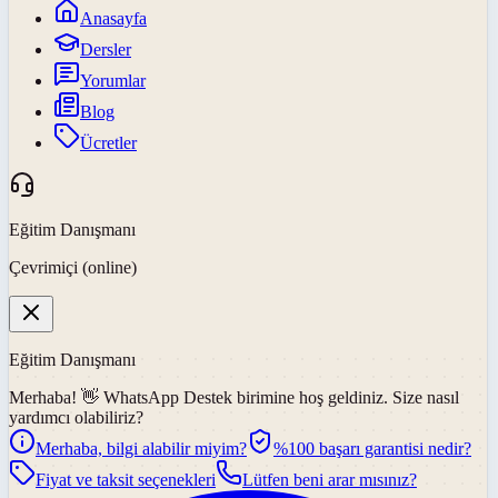
Anasayfa
Dersler
Yorumlar
Blog
Ücretler
Eğitim Danışmanı
Çevrimiçi (online)
Eğitim Danışmanı
Merhaba! 👋
WhatsApp Destek
birimine hoş geldiniz. Size nasıl
yardımcı olabiliriz?
Merhaba, bilgi alabilir miyim?
%100 başarı garantisi nedir?
Fiyat ve taksit seçenekleri
Lütfen beni arar mısınız?