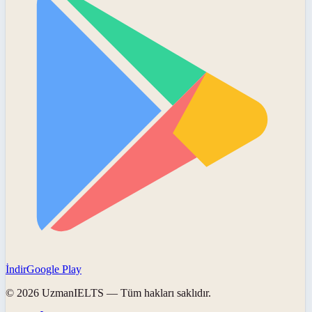
İndir
Google Play
©
2026
UzmanIELTS
— Tüm hakları saklıdır.