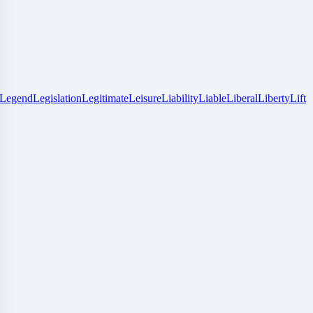
Legend
Legislation
Legitimate
Leisure
Liability
Liable
Liberal
Liberty
Lift