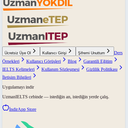
Ders
Ücretsiz Üye Ol
Kullanıcı Girişi
Şifremi Unuttum
Örnekleri
Kullanıcı Görüşleri
Blog
Garantili Eğitim
IELTS Kelimeleri
Kullanım Sözleşmesi
Gizlilik Politikası
İletişim Bilgileri
Uygulamayı indir
UzmanIELTS
cebinde — istediğin an, istediğin yerde çalış.
İndir
App Store