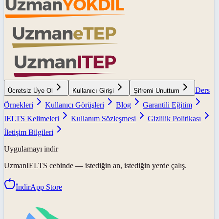
Ders
Ücretsiz Üye Ol
Kullanıcı Girişi
Şifremi Unuttum
Örnekleri
Kullanıcı Görüşleri
Blog
Garantili Eğitim
IELTS Kelimeleri
Kullanım Sözleşmesi
Gizlilik Politikası
İletişim Bilgileri
Uygulamayı indir
UzmanIELTS
cebinde — istediğin an, istediğin yerde çalış.
İndir
App Store