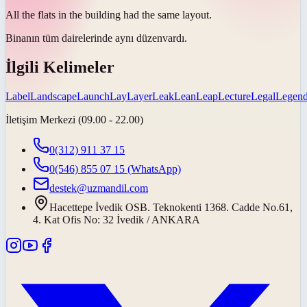
All the flats in the building had the same
layout
.
Binanın tüm dairelerinde aynı
düzen
vardı.
İlgili Kelimeler
Label
Landscape
Launch
Lay
Layer
Leak
Lean
Leap
Lecture
Legal
Legen
İletişim Merkezi (09.00 - 22.00)
0(312) 911 37 15
0(546) 855 07 15
(WhatsApp)
destek@uzmandil.com
Hacettepe İvedik OSB. Teknokenti 1368. Cadde No.61,
4. Kat Ofis No: 32 İvedik / ANKARA