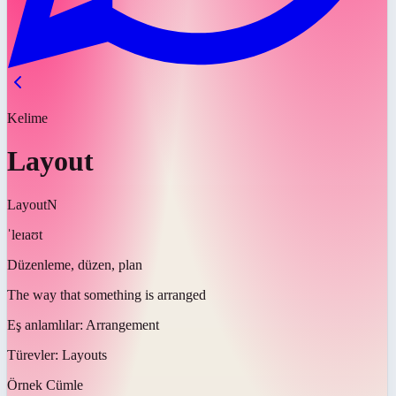
Kelime
Layout
Layout
N
ˈleɪaʊt
Düzenleme, düzen, plan
The way that something is arranged
Eş anlamlılar:
Arrangement
Türevler:
Layouts
Örnek Cümle