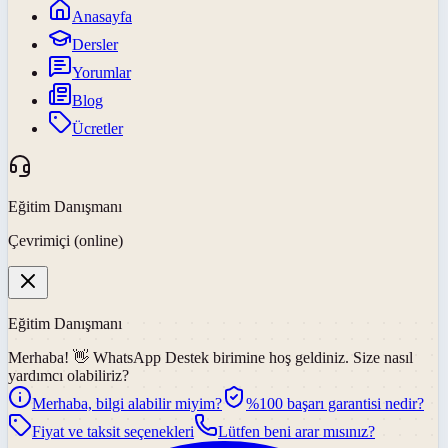
Anasayfa
Dersler
Yorumlar
Blog
Ücretler
Eğitim Danışmanı
Çevrimiçi (online)
Eğitim Danışmanı
Merhaba! 👋
WhatsApp Destek
birimine hoş geldiniz. Size nasıl
yardımcı olabiliriz?
Merhaba, bilgi alabilir miyim?
%100 başarı garantisi nedir?
Fiyat ve taksit seçenekleri
Lütfen beni arar mısınız?