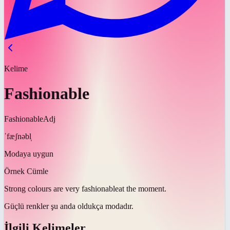
Kelime
Fashionable
Fashionable
Adj
ˈfæʃnəbl̩
Modaya uygun
Örnek Cümle
Strong colours are very
fashionable
at the moment.
Güçlü renkler şu anda oldukça
modadır
.
İlgili Kelimeler