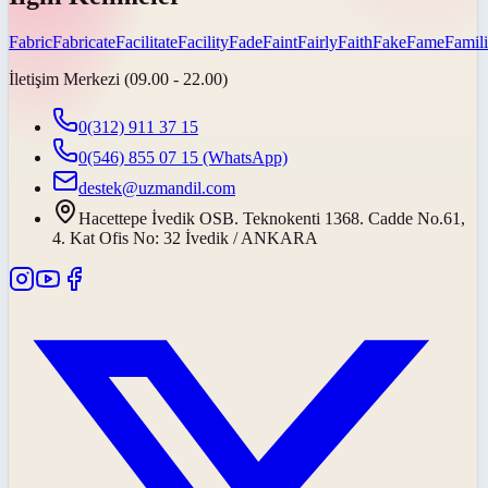
Fabric
Fabricate
Facilitate
Facility
Fade
Faint
Fairly
Faith
Fake
Fame
Famili
İletişim Merkezi (09.00 - 22.00)
0(312) 911 37 15
0(546) 855 07 15
(WhatsApp)
destek@uzmandil.com
Hacettepe İvedik OSB. Teknokenti 1368. Cadde No.61,
4. Kat Ofis No: 32 İvedik / ANKARA