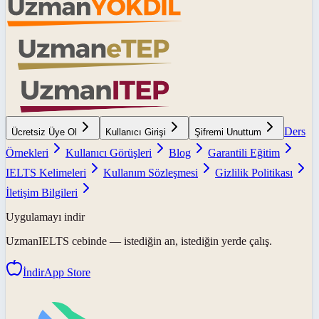
Ders
Ücretsiz Üye Ol
Kullanıcı Girişi
Şifremi Unuttum
Örnekleri
Kullanıcı Görüşleri
Blog
Garantili Eğitim
IELTS Kelimeleri
Kullanım Sözleşmesi
Gizlilik Politikası
İletişim Bilgileri
Uygulamayı indir
UzmanIELTS
cebinde — istediğin an, istediğin yerde çalış.
İndir
App Store