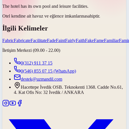
The hotel has its own pool and leisure
facilities
.
Otel kendine ait havuz ve eğlence
imkanlarına
sahiptir.
İlgili Kelimeler
Fabric
Fabricate
Facilitate
Fade
Faint
Fairly
Faith
Fake
Fame
Familiar
Fami
İletişim Merkezi (09.00 - 22.00)
0(312) 911 37 15
0(546) 855 07 15
(WhatsApp)
destek@uzmandil.com
Hacettepe İvedik OSB. Teknokenti 1368. Cadde No.61,
4. Kat Ofis No: 32 İvedik / ANKARA