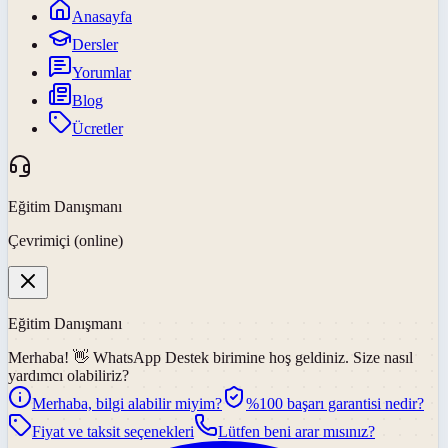
Anasayfa
Dersler
Yorumlar
Blog
Ücretler
Eğitim Danışmanı
Çevrimiçi (online)
Eğitim Danışmanı
Merhaba! 👋
WhatsApp Destek
birimine hoş geldiniz. Size nasıl
yardımcı olabiliriz?
Merhaba, bilgi alabilir miyim?
%100 başarı garantisi nedir?
Fiyat ve taksit seçenekleri
Lütfen beni arar mısınız?