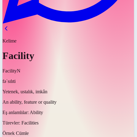
Kelime
Facility
Facility
N
fəˈsɪlɪti
Yetenek, ustalık, imkân
An ability, feature or quality
Eş anlamlılar:
Ability
Türevler:
Facilities
Örnek Cümle