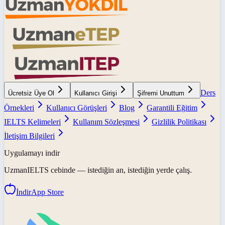
Ders
Ücretsiz Üye Ol
Kullanıcı Girişi
Şifremi Unuttum
Örnekleri
Kullanıcı Görüşleri
Blog
Garantili Eğitim
IELTS Kelimeleri
Kullanım Sözleşmesi
Gizlilik Politikası
İletişim Bilgileri
Uygulamayı indir
UzmanIELTS
cebinde — istediğin an, istediğin yerde çalış.
İndir
App Store