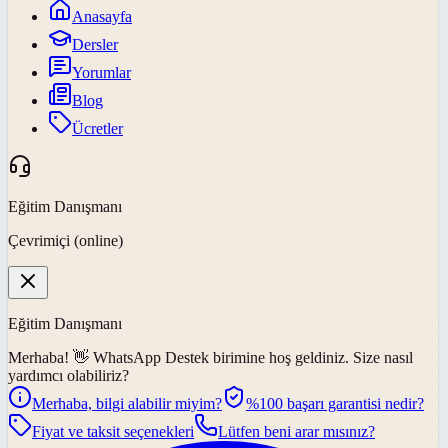
Anasayfa
Dersler
Yorumlar
Blog
Ücretler
Eğitim Danışmanı
Çevrimiçi (online)
Eğitim Danışmanı
Merhaba! 👋
WhatsApp Destek
birimine hoş geldiniz. Size nasıl
yardımcı olabiliriz?
Merhaba, bilgi alabilir miyim?
%100 başarı garantisi nedir?
Fiyat ve taksit seçenekleri
Lütfen beni arar mısınız?