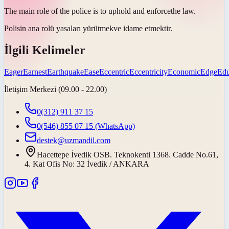
The main role of the police is to uphold and
enforce
the law.
Polisin ana rolü yasaları
yürütmek
ve idame etmektir.
İlgili Kelimeler
Eager
Earnest
Earthquake
Ease
Eccentric
Eccentricity
Economic
Edge
Edu
İletişim Merkezi (09.00 - 22.00)
0(312) 911 37 15
0(546) 855 07 15
(WhatsApp)
destek@uzmandil.com
Hacettepe İvedik OSB. Teknokenti 1368. Cadde No.61,
4. Kat Ofis No: 32 İvedik / ANKARA