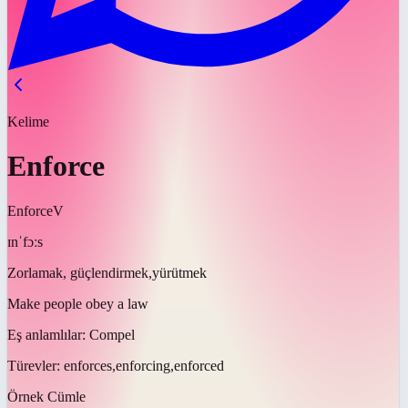
Kelime
Enforce
Enforce
V
ɪnˈfɔːs
Zorlamak, güçlendirmek,yürütmek
Make people obey a law
Eş anlamlılar:
Compel
Türevler:
enforces,enforcing,enforced
Örnek Cümle