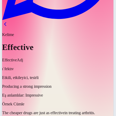
Kelime
Effective
Effective
Adj
ɪˈfektɪv
Etkili, etkileyici, tesirli
Producing a strong impression
Eş anlamlılar:
Impressive
Örnek Cümle
The cheaper drugs are just as
effective
in treating arthritis.