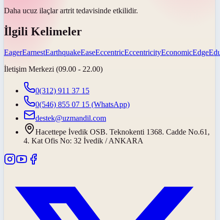
Daha ucuz ilaçlar artrit tedavisinde
etkilidir
.
İlgili Kelimeler
Eager
Earnest
Earthquake
Ease
Eccentric
Eccentricity
Economic
Edge
Edu
İletişim Merkezi (09.00 - 22.00)
0(312) 911 37 15
0(546) 855 07 15
(WhatsApp)
destek@uzmandil.com
Hacettepe İvedik OSB. Teknokenti 1368. Cadde No.61,
4. Kat Ofis No: 32 İvedik / ANKARA