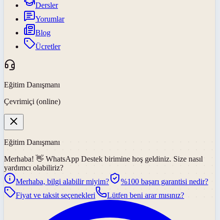
Dersler
Yorumlar
Blog
Ücretler
Eğitim Danışmanı
Çevrimiçi (online)
Eğitim Danışmanı
Merhaba! 👋
WhatsApp Destek
birimine hoş geldiniz. Size nasıl
yardımcı olabiliriz?
Merhaba, bilgi alabilir miyim?
%100 başarı garantisi nedir?
Fiyat ve taksit seçenekleri
Lütfen beni arar mısınız?