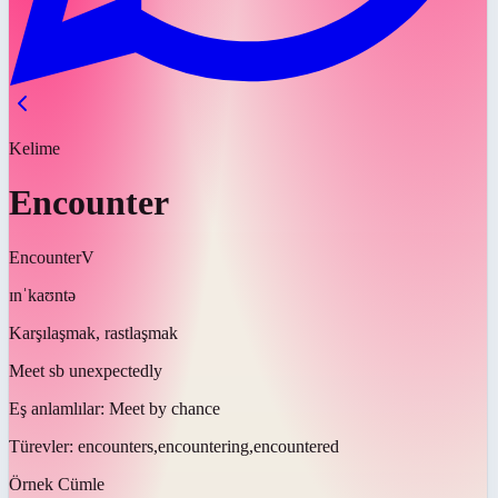
Kelime
Encounter
Encounter
V
ɪnˈkaʊntə
Karşılaşmak, rastlaşmak
Meet sb unexpectedly
Eş anlamlılar:
Meet by chance
Türevler:
encounters,encountering,encountered
Örnek Cümle