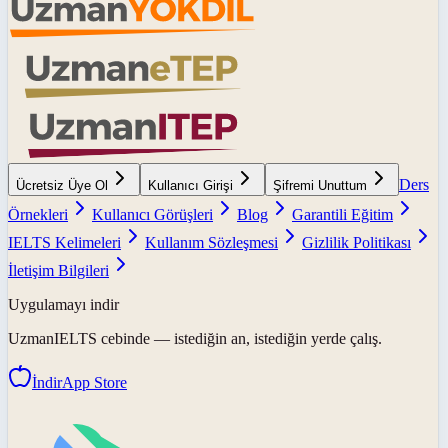
Ders
Ücretsiz Üye Ol
Kullanıcı Girişi
Şifremi Unuttum
Örnekleri
Kullanıcı Görüşleri
Blog
Garantili Eğitim
IELTS Kelimeleri
Kullanım Sözleşmesi
Gizlilik Politikası
İletişim Bilgileri
Uygulamayı indir
UzmanIELTS
cebinde — istediğin an, istediğin yerde çalış.
İndir
App Store