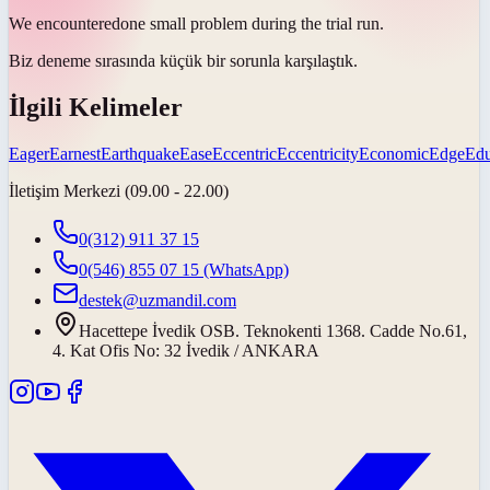
We
encountered
one small problem during the trial run.
Biz deneme sırasında küçük bir sorunla
karşılaştık
.
İlgili Kelimeler
Eager
Earnest
Earthquake
Ease
Eccentric
Eccentricity
Economic
Edge
Edu
İletişim Merkezi (09.00 - 22.00)
0(312) 911 37 15
0(546) 855 07 15
(WhatsApp)
destek@uzmandil.com
Hacettepe İvedik OSB. Teknokenti 1368. Cadde No.61,
4. Kat Ofis No: 32 İvedik / ANKARA