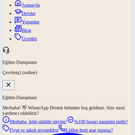
Anasayfa
Dersler
Yorumlar
Blog
Ücretler
Eğitim Danışmanı
Çevrimiçi (online)
Eğitim Danışmanı
Merhaba! 👋
WhatsApp Destek
birimine hoş geldiniz. Size nasıl
yardımcı olabiliriz?
Merhaba, bilgi alabilir miyim?
%100 başarı garantisi nedir?
Fiyat ve taksit seçenekleri
Lütfen beni arar mısınız?