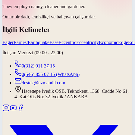
They
employ
a nanny, cleaner and gardener.
Onlar bir dadı, temizlikçi ve bahçıvan
çalıştırırlar
.
İlgili Kelimeler
Eager
Earnest
Earthquake
Ease
Eccentric
Eccentricity
Economic
Edge
Edu
İletişim Merkezi (09.00 - 22.00)
0(312) 911 37 15
0(546) 855 07 15
(WhatsApp)
destek@uzmandil.com
Hacettepe İvedik OSB. Teknokenti 1368. Cadde No.61,
4. Kat Ofis No: 32 İvedik / ANKARA