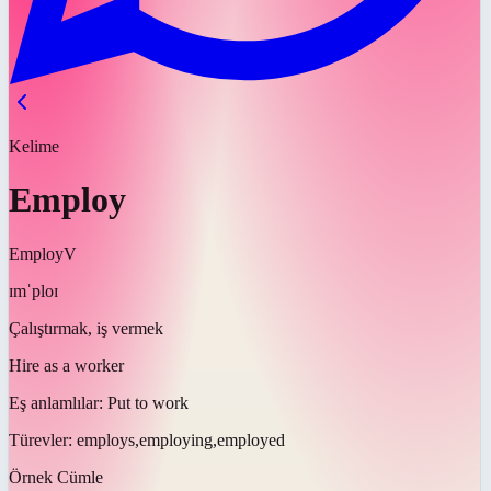
Kelime
Employ
Employ
V
ɪmˈploɪ
Çalıştırmak, iş vermek
Hire as a worker
Eş anlamlılar:
Put to work
Türevler:
employs,employing,employed
Örnek Cümle