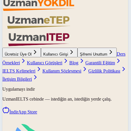
Ders
Ücretsiz Üye Ol
Kullanıcı Girişi
Şifremi Unuttum
Örnekleri
Kullanıcı Görüşleri
Blog
Garantili Eğitim
IELTS Kelimeleri
Kullanım Sözleşmesi
Gizlilik Politikası
İletişim Bilgileri
Uygulamayı indir
UzmanIELTS
cebinde — istediğin an, istediğin yerde çalış.
İndir
App Store