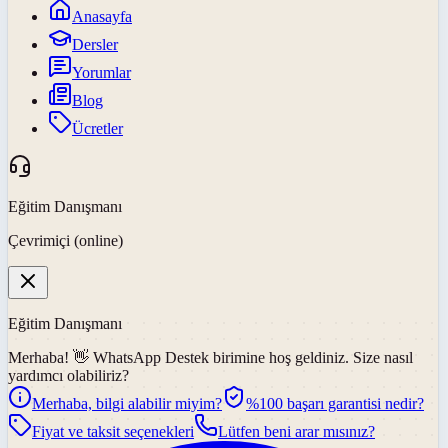
Anasayfa
Dersler
Yorumlar
Blog
Ücretler
Eğitim Danışmanı
Çevrimiçi (online)
Eğitim Danışmanı
Merhaba! 👋
WhatsApp Destek
birimine hoş geldiniz. Size nasıl
yardımcı olabiliriz?
Merhaba, bilgi alabilir miyim?
%100 başarı garantisi nedir?
Fiyat ve taksit seçenekleri
Lütfen beni arar mısınız?