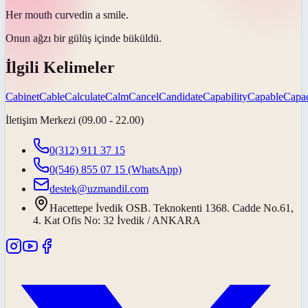
Her mouth
curved
in a smile.
Onun ağzı bir gülüş içinde
büküldü
.
İlgili Kelimeler
Cabinet
Cable
Calculate
Calm
Cancel
Candidate
Capability
Capable
Capac
İletişim Merkezi (09.00 - 22.00)
0(312) 911 37 15
0(546) 855 07 15
(WhatsApp)
destek@uzmandil.com
Hacettepe İvedik OSB. Teknokenti 1368. Cadde No.61,
4. Kat Ofis No: 32 İvedik / ANKARA