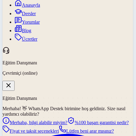
Anasayfa
Dersler
Yorumlar
Blog
Ücretler
Eğitim Danışmanı
Çevrimiçi (online)
Eğitim Danışmanı
Merhaba! 👋
WhatsApp Destek
birimine hoş geldiniz. Size nasıl
yardımcı olabiliriz?
Merhaba, bilgi alabilir miyim?
%100 başarı garantisi nedir?
Fiyat ve taksit seçenekleri
Lütfen beni arar mısınız?