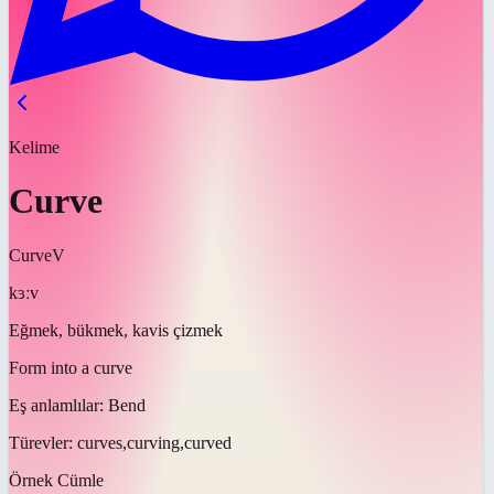
Kelime
Curve
Curve
V
kɜːv
Eğmek, bükmek, kavis çizmek
Form into a curve
Eş anlamlılar:
Bend
Türevler:
curves,curving,curved
Örnek Cümle