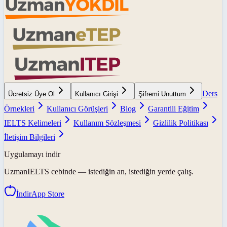
Ders
Ücretsiz Üye Ol
Kullanıcı Girişi
Şifremi Unuttum
Örnekleri
Kullanıcı Görüşleri
Blog
Garantili Eğitim
IELTS Kelimeleri
Kullanım Sözleşmesi
Gizlilik Politikası
İletişim Bilgileri
Uygulamayı indir
UzmanIELTS
cebinde — istediğin an, istediğin yerde çalış.
İndir
App Store