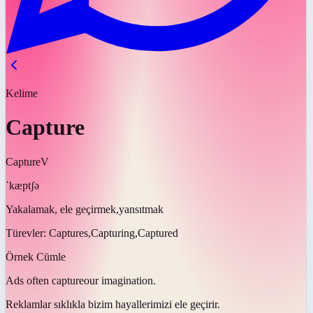
Kelime
Capture
Capture
V
ˈkæptʃə
Yakalamak, ele geçirmek,yansıtmak
Türevler:
Captures,Capturing,Captured
Örnek Cümle
Ads often
capture
our imagination.
Reklamlar sıklıkla bizim hayallerimizi
ele geçirir
.