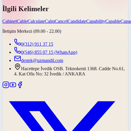
İlgili Kelimeler
Cabinet
Cable
Calculate
Calm
Cancel
Candidate
Capability
Capable
Capac
İletişim Merkezi (09.00 - 22.00)
0(312) 911 37 15
0(546) 855 07 15
(WhatsApp)
destek@uzmandil.com
Hacettepe İvedik OSB. Teknokenti 1368. Cadde No.61,
4. Kat Ofis No: 32 İvedik / ANKARA