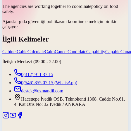
The agencies are working together to
coordinate
policy on food
safety.
Ajanslar gıda güvenliği politikasını
koordine etmek
için birlikte
çalışıyor.
İlgili Kelimeler
Cabinet
Cable
Calculate
Calm
Cancel
Candidate
Capability
Capable
Capac
İletişim Merkezi (09.00 - 22.00)
0(312) 911 37 15
0(546) 855 07 15
(WhatsApp)
destek@uzmandil.com
Hacettepe İvedik OSB. Teknokenti 1368. Cadde No.61,
4. Kat Ofis No: 32 İvedik / ANKARA