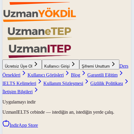
Ders
Ücretsiz Üye Ol
Kullanıcı Girişi
Şifremi Unuttum
Örnekleri
Kullanıcı Görüşleri
Blog
Garantili Eğitim
IELTS Kelimeleri
Kullanım Sözleşmesi
Gizlilik Politikası
İletişim Bilgileri
Uygulamayı indir
UzmanIELTS
cebinde — istediğin an, istediğin yerde çalış.
İndir
App Store