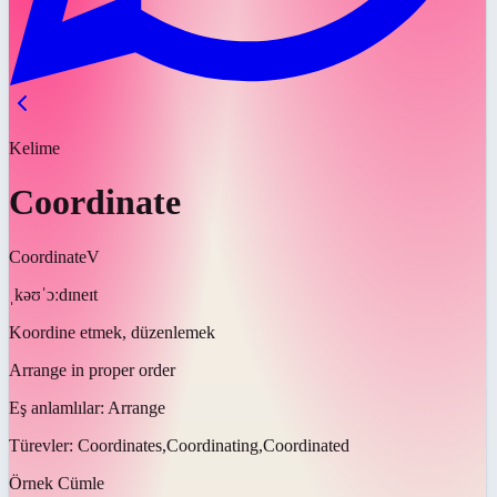
Kelime
Coordinate
Coordinate
V
ˌkəʊˈɔːdɪneɪt
Koordine etmek, düzenlemek
Arrange in proper order
Eş anlamlılar:
Arrange
Türevler:
Coordinates,Coordinating,Coordinated
Örnek Cümle