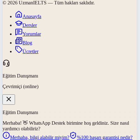
©
2026
UzmanIELTS
— Tüm hakları saklıdır.
Anasayfa
Dersler
Yorumlar
Blog
Ücretler
Eğitim Danışmanı
Çevrimiçi (online)
Eğitim Danışmanı
Merhaba! 👋
WhatsApp Destek
birimine hoş geldiniz. Size nasıl
yardımcı olabiliriz?
Merhaba, bilgi alabilir miyim?
%100 başarı garantisi nedir?