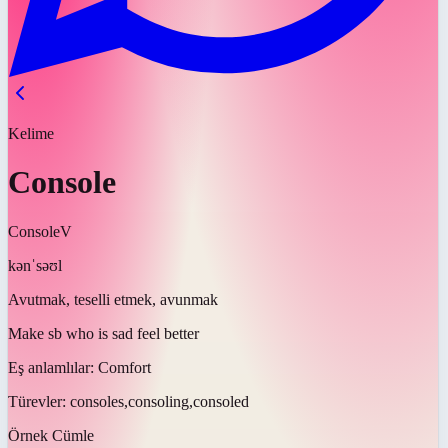
Kelime
Console
Console
V
kənˈsəʊl
Avutmak, teselli etmek, avunmak
Make sb who is sad feel better
Eş anlamlılar:
Comfort
Türevler:
consoles,consoling,consoled
Örnek Cümle