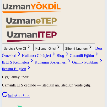
Ders
Ücretsiz Üye Ol
Kullanıcı Girişi
Şifremi Unuttum
Örnekleri
Kullanıcı Görüşleri
Blog
Garantili Eğitim
IELTS Kelimeleri
Kullanım Sözleşmesi
Gizlilik Politikası
İletişim Bilgileri
Uygulamayı indir
UzmanIELTS
cebinde — istediğin an, istediğin yerde çalış.
İndir
App Store