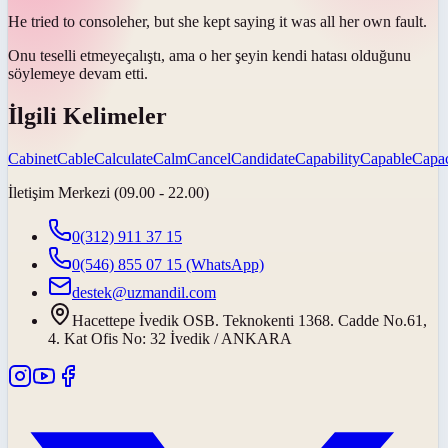
He tried to
console
her, but she kept saying it was all her own fault.
Onu
teselli etmeye
çalıştı, ama o her şeyin kendi hatası olduğunu
söylemeye devam etti.
İlgili Kelimeler
Cabinet
Cable
Calculate
Calm
Cancel
Candidate
Capability
Capable
Capac
İletişim Merkezi (09.00 - 22.00)
0(312) 911 37 15
0(546) 855 07 15
(WhatsApp)
destek@uzmandil.com
Hacettepe İvedik OSB. Teknokenti 1368. Cadde No.61,
4. Kat Ofis No: 32 İvedik / ANKARA