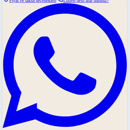
Fiyat ve taksit seçenekleri
Lütfen beni arar mısınız?