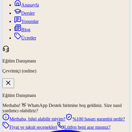
Anasayfa
Dersler
Yorumlar
Blog
Ücretler
Eğitim Danışmanı
Çevrimiçi (online)
Eğitim Danışmanı
Merhaba! 👋
WhatsApp Destek
birimine hoş geldiniz. Size nasıl
yardımcı olabiliriz?
Merhaba, bilgi alabilir miyim?
%100 başarı garantisi nedir?
Fiyat ve taksit seçenekleri
Lütfen beni arar mısınız?