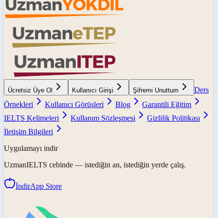
Ders
Ücretsiz Üye Ol
Kullanıcı Girişi
Şifremi Unuttum
Örnekleri
Kullanıcı Görüşleri
Blog
Garantili Eğitim
IELTS Kelimeleri
Kullanım Sözleşmesi
Gizlilik Politikası
İletişim Bilgileri
Uygulamayı indir
UzmanIELTS
cebinde — istediğin an, istediğin yerde çalış.
İndir
App Store