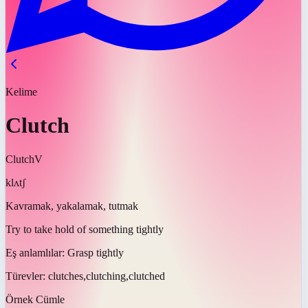
Kelime
Clutch
Clutch
V
klʌtʃ
Kavramak, yakalamak, tutmak
Try to take hold of something tightly
Eş anlamlılar:
Grasp tightly
Türevler:
clutches,clutching,clutched
Örnek Cümle