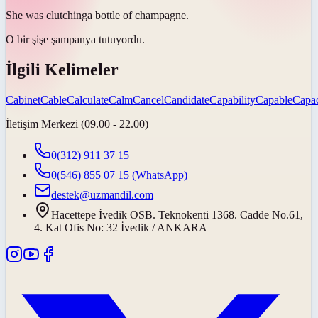
She was
clutching
a bottle of champagne.
O bir şişe şampanya
tutuyordu
.
İlgili Kelimeler
Cabinet
Cable
Calculate
Calm
Cancel
Candidate
Capability
Capable
Capac
İletişim Merkezi (09.00 - 22.00)
0(312) 911 37 15
0(546) 855 07 15
(WhatsApp)
destek@uzmandil.com
Hacettepe İvedik OSB. Teknokenti 1368. Cadde No.61,
4. Kat Ofis No: 32 İvedik / ANKARA