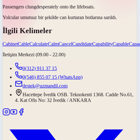
Passengers
clung
desperately onto the lifeboats.
Yolcular umutsuz bir şekilde can kurtaran botlarına
sarıldı
.
İlgili Kelimeler
Cabinet
Cable
Calculate
Calm
Cancel
Candidate
Capability
Capable
Capac
İletişim Merkezi (09.00 - 22.00)
0(312) 911 37 15
0(546) 855 07 15
(WhatsApp)
destek@uzmandil.com
Hacettepe İvedik OSB. Teknokenti 1368. Cadde No.61,
4. Kat Ofis No: 32 İvedik / ANKARA