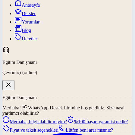
Anasayfa
Dersler
Yorumlar
Blog
Ücretler
Eğitim Danışmanı
Çevrimiçi (online)
Eğitim Danışmanı
Merhaba! 👋
WhatsApp Destek
birimine hoş geldiniz. Size nasıl
yardımcı olabiliriz?
Merhaba, bilgi alabilir miyim?
%100 başarı garantisi nedir?
Fiyat ve taksit seçenekleri
Lütfen beni arar mısınız?