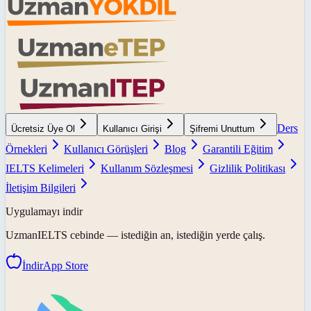
Ders
Ücretsiz Üye Ol
Kullanıcı Girişi
Şifremi Unuttum
Örnekleri
Kullanıcı Görüşleri
Blog
Garantili Eğitim
IELTS Kelimeleri
Kullanım Sözleşmesi
Gizlilik Politikası
İletişim Bilgileri
Uygulamayı indir
UzmanIELTS
cebinde — istediğin an, istediğin yerde çalış.
İndir
App Store