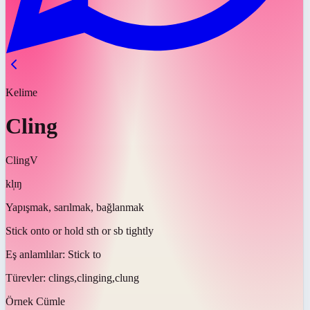
Kelime
Cling
Cling
V
kl̩ɪŋ
Yapışmak, sarılmak, bağlanmak
Stick onto or hold sth or sb tightly
Eş anlamlılar:
Stick to
Türevler:
clings,clinging,clung
Örnek Cümle