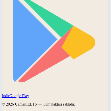
İndir
Google Play
©
2026
UzmanIELTS
— Tüm hakları saklıdır.