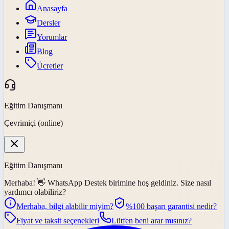
Anasayfa
Dersler
Yorumlar
Blog
Ücretler
Eğitim Danışmanı
Çevrimiçi (online)
Eğitim Danışmanı
Merhaba! 👋
WhatsApp Destek
birimine hoş geldiniz. Size nasıl
yardımcı olabiliriz?
Merhaba, bilgi alabilir miyim?
%100 başarı garantisi nedir?
Fiyat ve taksit seçenekleri
Lütfen beni arar mısınız?