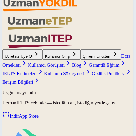
Ders
Ücretsiz Üye Ol
Kullanıcı Girişi
Şifremi Unuttum
Örnekleri
Kullanıcı Görüşleri
Blog
Garantili Eğitim
IELTS Kelimeleri
Kullanım Sözleşmesi
Gizlilik Politikası
İletişim Bilgileri
Uygulamayı indir
UzmanIELTS
cebinde — istediğin an, istediğin yerde çalış.
İndir
App Store