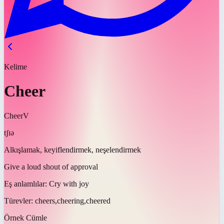
Kelime
Cheer
Cheer
V
tʃɪə
Alkışlamak, keyiflendirmek, neşelendirmek
Give a loud shout of approval
Eş anlamlılar:
Cry with joy
Türevler:
cheers,cheering,cheered
Örnek Cümle