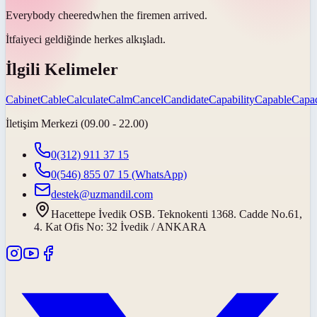
Everybody
cheered
when the firemen arrived.
İtfaiyeci geldiğinde herkes
alkışladı
.
İlgili Kelimeler
Cabinet
Cable
Calculate
Calm
Cancel
Candidate
Capability
Capable
Capac
İletişim Merkezi (09.00 - 22.00)
0(312) 911 37 15
0(546) 855 07 15
(WhatsApp)
destek@uzmandil.com
Hacettepe İvedik OSB. Teknokenti 1368. Cadde No.61,
4. Kat Ofis No: 32 İvedik / ANKARA