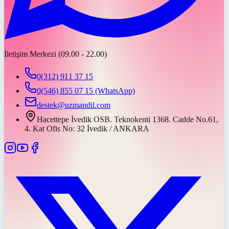
İletişim Merkezi (09.00 - 22.00)
0(312) 911 37 15
0(546) 855 07 15
(WhatsApp)
destek@uzmandil.com
Hacettepe İvedik OSB. Teknokenti 1368. Cadde No.61,
4. Kat Ofis No: 32 İvedik / ANKARA