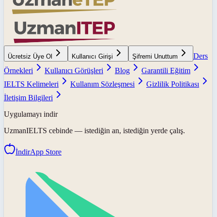
Ders
Ücretsiz Üye Ol
Kullanıcı Girişi
Şifremi Unuttum
Örnekleri
Kullanıcı Görüşleri
Blog
Garantili Eğitim
IELTS Kelimeleri
Kullanım Sözleşmesi
Gizlilik Politikası
İletişim Bilgileri
Uygulamayı indir
UzmanIELTS
cebinde — istediğin an, istediğin yerde çalış.
İndir
App Store