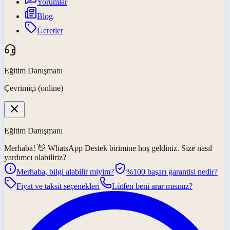
Yorumlar
Blog
Ücretler
Eğitim Danışmanı
Çevrimiçi (online)
Eğitim Danışmanı
Merhaba! 👋
WhatsApp Destek
birimine hoş geldiniz. Size nasıl
yardımcı olabiliriz?
Merhaba, bilgi alabilir miyim?
%100 başarı garantisi nedir?
Fiyat ve taksit seçenekleri
Lütfen beni arar mısınız?