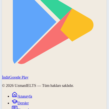
İndir
Google Play
©
2026
UzmanIELTS
— Tüm hakları saklıdır.
Anasayfa
Dersler