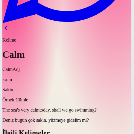
Kelime
Calm
Calm
Adj
kɑːm
Sakin
Örnek Cümle
The sea's very
calm
today, shall we go swimming?
Deniz bugün çok
sakin
, yüzmeye gidelim mi?
İlgili Kelimeler