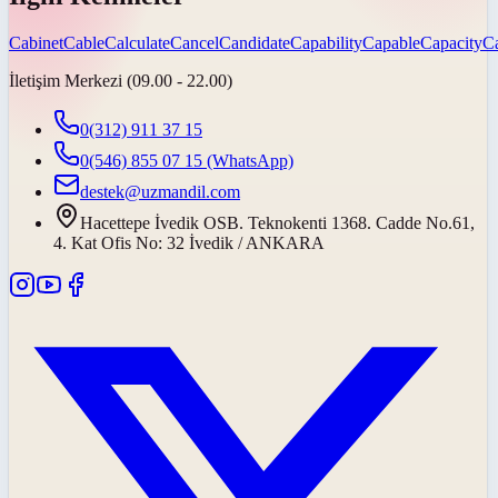
Cabinet
Cable
Calculate
Cancel
Candidate
Capability
Capable
Capacity
Ca
İletişim Merkezi (09.00 - 22.00)
0(312) 911 37 15
0(546) 855 07 15
(WhatsApp)
destek@uzmandil.com
Hacettepe İvedik OSB. Teknokenti 1368. Cadde No.61,
4. Kat Ofis No: 32 İvedik / ANKARA