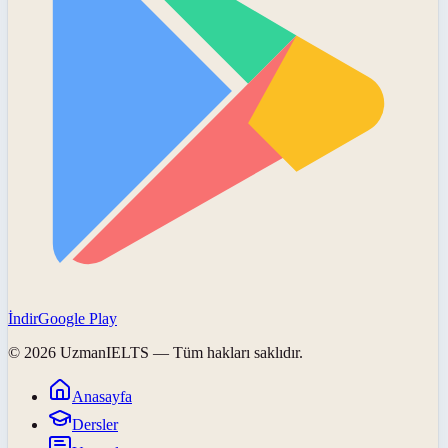
İndir
Google Play
©
2026
UzmanIELTS
— Tüm hakları saklıdır.
Anasayfa
Dersler