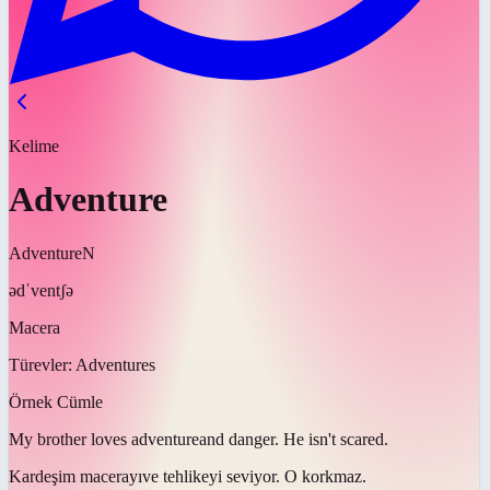
Kelime
Adventure
Adventure
N
ədˈventʃə
Macera
Türevler:
Adventures
Örnek Cümle
My brother loves
adventure
and danger. He isn't scared.
Kardeşim
macerayı
ve tehlikeyi seviyor. O korkmaz.