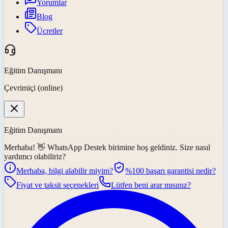
Yorumlar
Blog
Ücretler
Eğitim Danışmanı
Çevrimiçi (online)
Eğitim Danışmanı
Merhaba! 👋
WhatsApp Destek
birimine hoş geldiniz. Size nasıl
yardımcı olabiliriz?
Merhaba, bilgi alabilir miyim?
%100 başarı garantisi nedir?
Fiyat ve taksit seçenekleri
Lütfen beni arar mısınız?