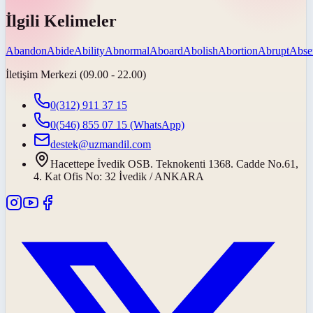
İlgili Kelimeler
Abandon
Abide
Ability
Abnormal
Aboard
Abolish
Abortion
Abrupt
Abse
İletişim Merkezi (09.00 - 22.00)
0(312) 911 37 15
0(546) 855 07 15
(WhatsApp)
destek@uzmandil.com
Hacettepe İvedik OSB. Teknokenti 1368. Cadde No.61,
4. Kat Ofis No: 32 İvedik / ANKARA