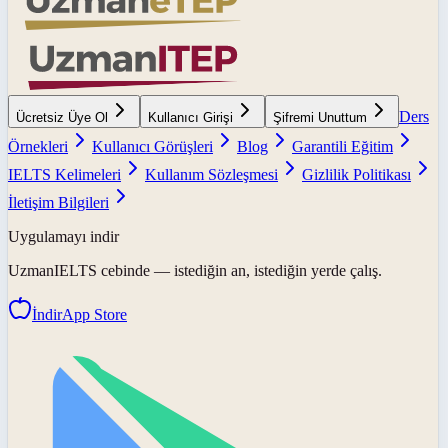
Ders
Ücretsiz Üye Ol
Kullanıcı Girişi
Şifremi Unuttum
Örnekleri
Kullanıcı Görüşleri
Blog
Garantili Eğitim
IELTS Kelimeleri
Kullanım Sözleşmesi
Gizlilik Politikası
İletişim Bilgileri
Uygulamayı indir
UzmanIELTS
cebinde — istediğin an, istediğin yerde çalış.
İndir
App Store