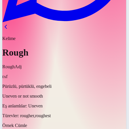
Kelime
Rough
Rough
Adj
rʌf
Pürüzlü, pürtüklü, engebeli
Uneven or not smooth
Eş anlamlılar:
Uneven
Türevler:
rougher,roughest
Örnek Cümle