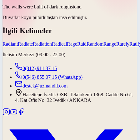
The walls were built of dark
rough
stone.
Duvarlar koyu
pütürlü
taştan inşa edilmiştir.
İlgili Kelimeler
Radiant
Radiate
Radiation
Radical
Rage
Raid
Random
Range
Rarely
Ratif
İletişim Merkezi (09.00 - 22.00)
0(312) 911 37 15
0(546) 855 07 15
(WhatsApp)
destek@uzmandil.com
Hacettepe İvedik OSB. Teknokenti 1368. Cadde No.61,
4. Kat Ofis No: 32 İvedik / ANKARA