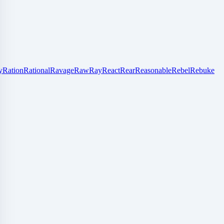
y
Ration
Rational
Ravage
Raw
Ray
React
Rear
Reasonable
Rebel
Rebuke