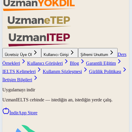
Ders
Ücretsiz Üye Ol
Kullanıcı Girişi
Şifremi Unuttum
Örnekleri
Kullanıcı Görüşleri
Blog
Garantili Eğitim
IELTS Kelimeleri
Kullanım Sözleşmesi
Gizlilik Politikası
İletişim Bilgileri
Uygulamayı indir
UzmanIELTS
cebinde — istediğin an, istediğin yerde çalış.
İndir
App Store