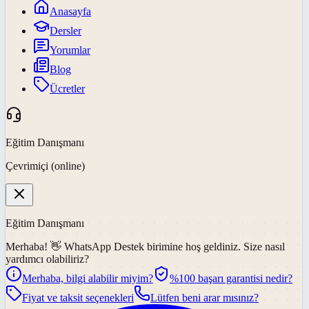
Anasayfa
Dersler
Yorumlar
Blog
Ücretler
Eğitim Danışmanı
Çevrimiçi (online)
Eğitim Danışmanı
Merhaba! 👋
WhatsApp Destek
birimine hoş geldiniz. Size nasıl
yardımcı olabiliriz?
Merhaba, bilgi alabilir miyim?
%100 başarı garantisi nedir?
Fiyat ve taksit seçenekleri
Lütfen beni arar mısınız?