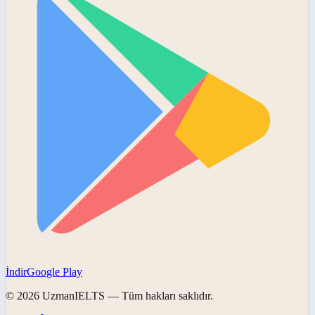
İndir
Google Play
©
2026
UzmanIELTS
— Tüm hakları saklıdır.