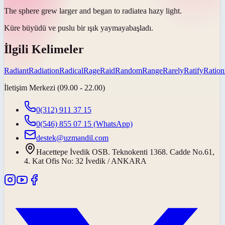
The sphere grew larger and began to
radiate
a hazy light.
Küre büyüdü ve puslu bir ışık
yaymaya
başladı.
İlgili Kelimeler
Radiant
Radiation
Radical
Rage
Raid
Random
Range
Rarely
Ratify
Ration
İletişim Merkezi (09.00 - 22.00)
0(312) 911 37 15
0(546) 855 07 15
(WhatsApp)
destek@uzmandil.com
Hacettepe İvedik OSB. Teknokenti 1368. Cadde No.61,
4. Kat Ofis No: 32 İvedik / ANKARA