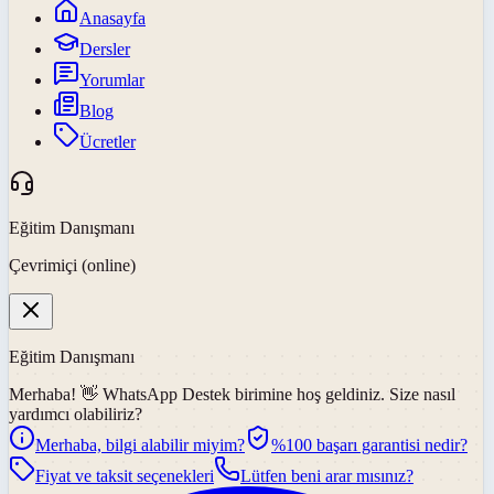
Anasayfa
Dersler
Yorumlar
Blog
Ücretler
Eğitim Danışmanı
Çevrimiçi (online)
Eğitim Danışmanı
Merhaba! 👋
WhatsApp Destek
birimine hoş geldiniz. Size nasıl
yardımcı olabiliriz?
Merhaba, bilgi alabilir miyim?
%100 başarı garantisi nedir?
Fiyat ve taksit seçenekleri
Lütfen beni arar mısınız?