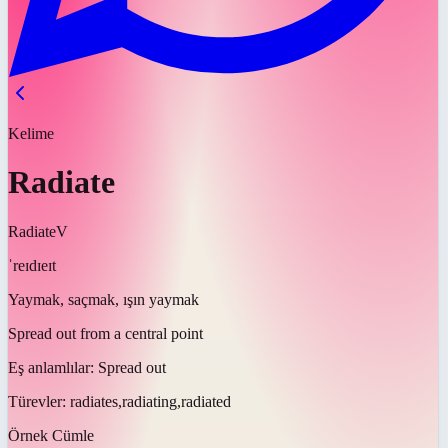
Kelime
Radiate
Radiate
V
ˈreɪdɪeɪt
Yaymak, saçmak, ışın yaymak
Spread out from a central point
Eş anlamlılar:
Spread out
Türevler:
radiates,radiating,radiated
Örnek Cümle