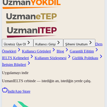
Ders
Ücretsiz Üye Ol
Kullanıcı Girişi
Şifremi Unuttum
Örnekleri
Kullanıcı Görüşleri
Blog
Garantili Eğitim
IELTS Kelimeleri
Kullanım Sözleşmesi
Gizlilik Politikası
İletişim Bilgileri
Uygulamayı indir
UzmanIELTS
cebinde — istediğin an, istediğin yerde çalış.
İndir
App Store