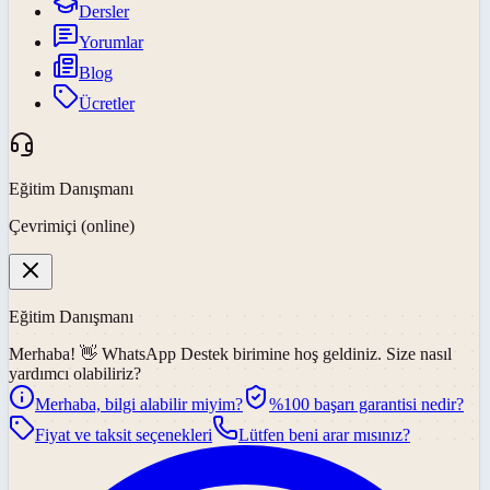
Dersler
Yorumlar
Blog
Ücretler
Eğitim Danışmanı
Çevrimiçi (online)
Eğitim Danışmanı
Merhaba! 👋
WhatsApp Destek
birimine hoş geldiniz. Size nasıl
yardımcı olabiliriz?
Merhaba, bilgi alabilir miyim?
%100 başarı garantisi nedir?
Fiyat ve taksit seçenekleri
Lütfen beni arar mısınız?