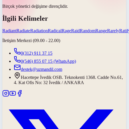
Birçok yönetici değişime
dirençlidir
.
İlgili Kelimeler
Radiant
Radiate
Radiation
Radical
Rage
Raid
Random
Range
Rarely
Ratif
İletişim Merkezi (09.00 - 22.00)
0(312) 911 37 15
0(546) 855 07 15
(WhatsApp)
destek@uzmandil.com
Hacettepe İvedik OSB. Teknokenti 1368. Cadde No.61,
4. Kat Ofis No: 32 İvedik / ANKARA