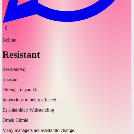
Kelime
Resistant
Resistant
Adj
rɪˈzɪstənt
Dirençli, dayanıklı
Impervious to being affected
Eş anlamlılar:
Withstanding
Örnek Cümle
Many managers are
resistant
to change.