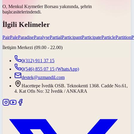
O, Menkul Kıymetler Borsası yakınında, şehrin
başlıca
sitelerindendi.
İlgili Kelimeler
Pair
Pale
Paradise
Paralyse
Partial
Participant
Participate
Particle
Partition
P
İletişim Merkezi (09.00 - 22.00)
0(312) 911 37 15
0(546) 855 07 15
(WhatsApp)
destek@uzmandil.com
Hacettepe İvedik OSB. Teknokenti 1368. Cadde No.61,
4. Kat Ofis No: 32 İvedik / ANKARA