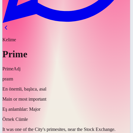
Kelime
Prime
Prime
Adj
praɪm
En önemli, başlıca, asal
Main or most important
Eş anlamlılar:
Major
Örnek Cümle
It was one of the City's
prime
sites, near the Stock Exchange.