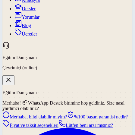
Anasayfa
Dersler
Yorumlar
Blog
Ücretler
Eğitim Danışmanı
Çevrimiçi (online)
Eğitim Danışmanı
Merhaba! 👋
WhatsApp Destek
birimine hoş geldiniz. Size nasıl
yardımcı olabiliriz?
Merhaba, bilgi alabilir miyim?
%100 başarı garantisi nedir?
Fiyat ve taksit seçenekleri
Lütfen beni arar mısınız?