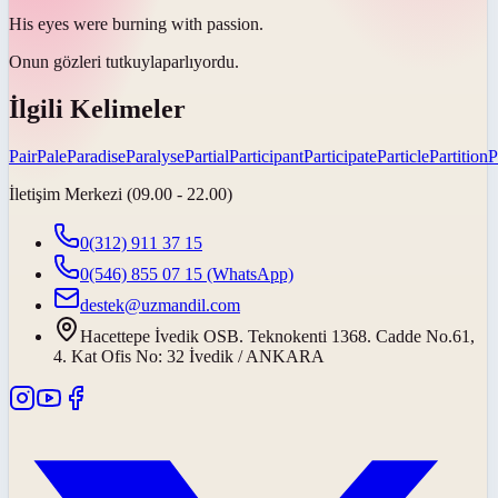
His eyes were burning with
passion
.
Onun gözleri
tutkuyla
parlıyordu.
İlgili Kelimeler
Pair
Pale
Paradise
Paralyse
Partial
Participant
Participate
Particle
Partition
P
İletişim Merkezi (09.00 - 22.00)
0(312) 911 37 15
0(546) 855 07 15
(WhatsApp)
destek@uzmandil.com
Hacettepe İvedik OSB. Teknokenti 1368. Cadde No.61,
4. Kat Ofis No: 32 İvedik / ANKARA