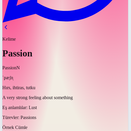
Kelime
Passion
Passion
N
ˈpæʃn̩
Hırs, ihtiras, tutku
A very strong feeling about something
Eş anlamlılar:
Lust
Türevler:
Passions
Örnek Cümle