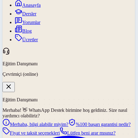
Anasayfa
Dersler
Yorumlar
Blog
Ücretler
Eğitim Danışmanı
Çevrimiçi (online)
Eğitim Danışmanı
Merhaba! 👋
WhatsApp Destek
birimine hoş geldiniz. Size nasıl
yardımcı olabiliriz?
Merhaba, bilgi alabilir miyim?
%100 başarı garantisi nedir?
Fiyat ve taksit seçenekleri
Lütfen beni arar mısınız?