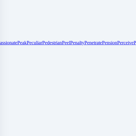
assionate
Peak
Peculiar
Pedestrian
Peel
Penalty
Penetrate
Pension
Perceive
P