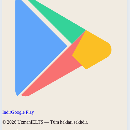
İndir
Google Play
©
2026
UzmanIELTS
— Tüm hakları saklıdır.