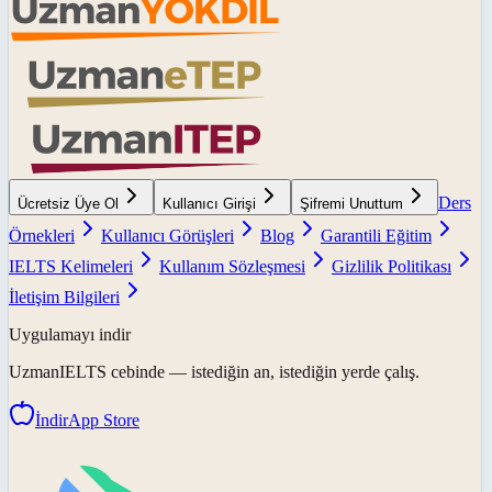
Ders
Ücretsiz Üye Ol
Kullanıcı Girişi
Şifremi Unuttum
Örnekleri
Kullanıcı Görüşleri
Blog
Garantili Eğitim
IELTS Kelimeleri
Kullanım Sözleşmesi
Gizlilik Politikası
İletişim Bilgileri
Uygulamayı indir
UzmanIELTS
cebinde — istediğin an, istediğin yerde çalış.
İndir
App Store