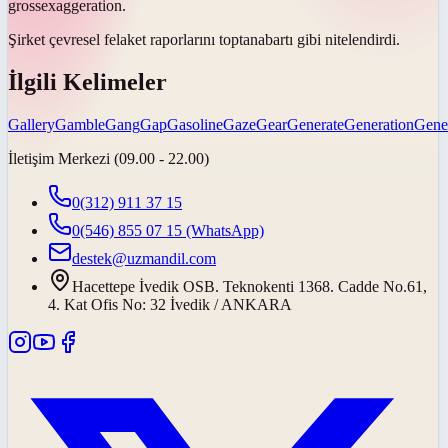
gross
exaggeration.
Şirket çevresel felaket raporlarını
toptan
abartı gibi nitelendirdi.
İlgili Kelimeler
Gallery
Gamble
Gang
Gap
Gasoline
Gaze
Gear
Generate
Generation
Gene
İletişim Merkezi (09.00 - 22.00)
0(312) 911 37 15
0(546) 855 07 15
(WhatsApp)
destek@uzmandil.com
Hacettepe İvedik OSB. Teknokenti 1368. Cadde No.61,
4. Kat Ofis No: 32 İvedik / ANKARA