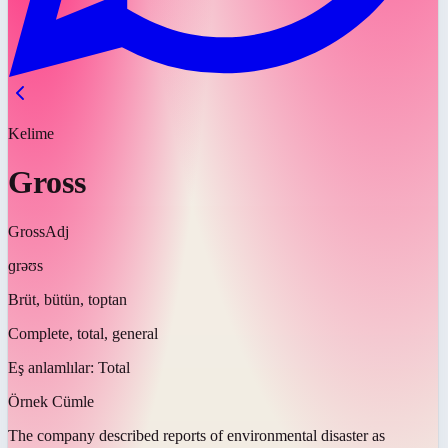
Kelime
Gross
Gross
Adj
ɡrəʊs
Brüt, bütün, toptan
Complete, total, general
Eş anlamlılar:
Total
Örnek Cümle
The company described reports of environmental disaster as