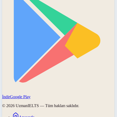
İndir
Google Play
©
2026
UzmanIELTS
— Tüm hakları saklıdır.