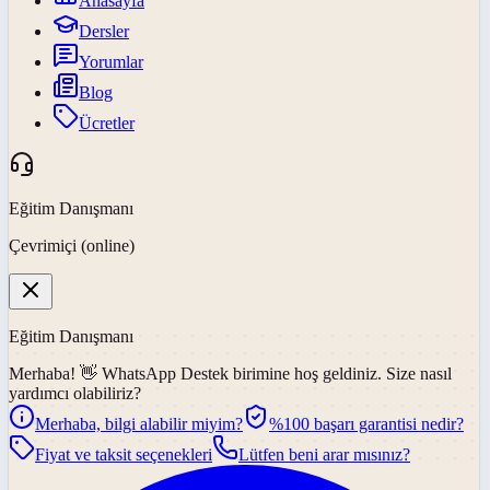
Anasayfa
Dersler
Yorumlar
Blog
Ücretler
Eğitim Danışmanı
Çevrimiçi (online)
Eğitim Danışmanı
Merhaba! 👋
WhatsApp Destek
birimine hoş geldiniz. Size nasıl
yardımcı olabiliriz?
Merhaba, bilgi alabilir miyim?
%100 başarı garantisi nedir?
Fiyat ve taksit seçenekleri
Lütfen beni arar mısınız?