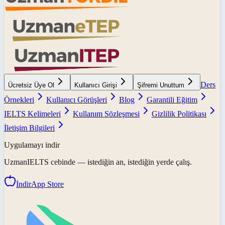
Ders
Ücretsiz Üye Ol
Kullanıcı Girişi
Şifremi Unuttum
Örnekleri
Kullanıcı Görüşleri
Blog
Garantili Eğitim
IELTS Kelimeleri
Kullanım Sözleşmesi
Gizlilik Politikası
İletişim Bilgileri
Uygulamayı indir
UzmanIELTS
cebinde — istediğin an, istediğin yerde çalış.
İndir
App Store