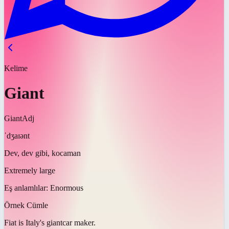
Kelime
Giant
Giant
Adj
ˈdʒaɪənt
Dev, dev gibi, kocaman
Extremely large
Eş anlamlılar:
Enormous
Örnek Cümle
Fiat is Italy's
giant
car maker.