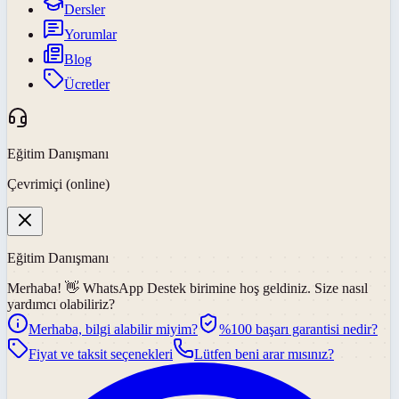
Dersler
Yorumlar
Blog
Ücretler
Eğitim Danışmanı
Çevrimiçi (online)
Eğitim Danışmanı
Merhaba! 👋
WhatsApp Destek
birimine hoş geldiniz. Size nasıl
yardımcı olabiliriz?
Merhaba, bilgi alabilir miyim?
%100 başarı garantisi nedir?
Fiyat ve taksit seçenekleri
Lütfen beni arar mısınız?