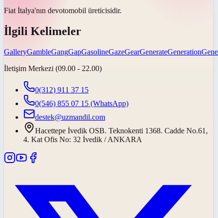
Fiat İtalya'nın
dev
otomobil üreticisidir.
İlgili Kelimeler
Gallery
Gamble
Gang
Gap
Gasoline
Gaze
Gear
Generate
Generation
Gene
İletişim Merkezi (09.00 - 22.00)
0(312) 911 37 15
0(546) 855 07 15
(WhatsApp)
destek@uzmandil.com
Hacettepe İvedik OSB. Teknokenti 1368. Cadde No.61,
4. Kat Ofis No: 32 İvedik / ANKARA