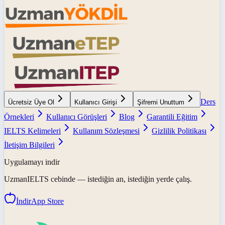
Ders
Ücretsiz Üye Ol
Kullanıcı Girişi
Şifremi Unuttum
Örnekleri
Kullanıcı Görüşleri
Blog
Garantili Eğitim
IELTS Kelimeleri
Kullanım Sözleşmesi
Gizlilik Politikası
İletişim Bilgileri
Uygulamayı indir
UzmanIELTS
cebinde — istediğin an, istediğin yerde çalış.
İndir
App Store