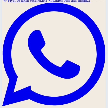
Fiyat ve taksit seçenekleri
Lütfen beni arar mısınız?