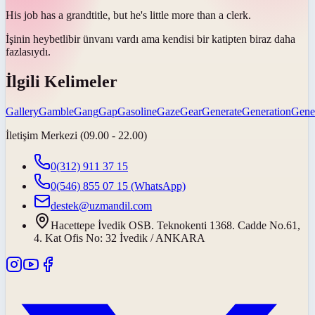
His job has a
grand
title, but he's little more than a clerk.
İşinin
heybetli
bir ünvanı vardı ama kendisi bir katipten biraz daha
fazlasıydı.
İlgili Kelimeler
Gallery
Gamble
Gang
Gap
Gasoline
Gaze
Gear
Generate
Generation
Gene
İletişim Merkezi (09.00 - 22.00)
0(312) 911 37 15
0(546) 855 07 15
(WhatsApp)
destek@uzmandil.com
Hacettepe İvedik OSB. Teknokenti 1368. Cadde No.61,
4. Kat Ofis No: 32 İvedik / ANKARA