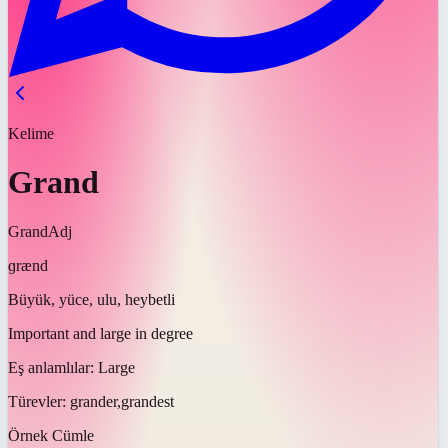
Kelime
Grand
Grand
Adj
ɡrænd
Büyük, yüce, ulu, heybetli
Important and large in degree
Eş anlamlılar:
Large
Türevler:
grander,grandest
Örnek Cümle